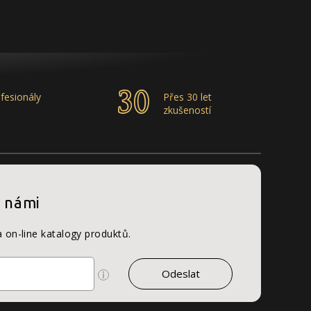
fesionály
Přes 30 let
zkušeností
s námi
a on-line katalogy produktů.