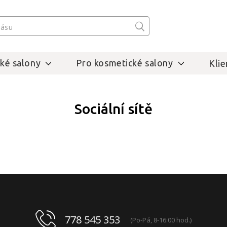
ké salony
Pro kosmetické salony
Klie
Sociální sítě
778 545 353
(Po-Pá, 8-16:00 hod.)