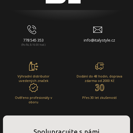
778 545 353
info@italystyle.cz
(Po-Pá, 8-16:00 hod.)
Výhradní distributor
Dodání do 48 hodin, doprava
uvedených značek
zdarma od 2000 Kč
Ověřeno profesionály v
Přes 30 let zkušeností
oboru
Spolupracujte s námi