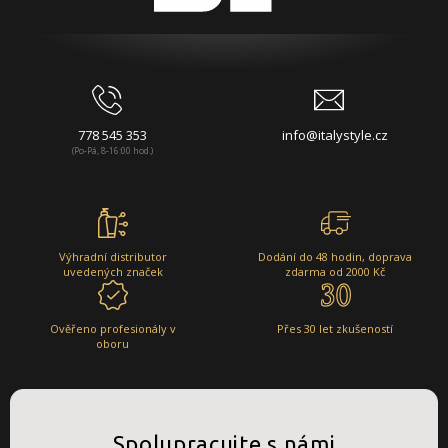
778 545 353
info@italystyle.cz
(Po-Pá, 8-16:00 hod.)
Výhradní distributor
Dodání do 48 hodin, doprava
uvedených značek
zdarma od 2000 Kč
Ověřeno profesionály v
Přes 30 let zkušeností
oboru
Spolupracujte s námi