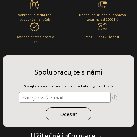
Výhradní distributor
Dodání do 48 hodin, doprava
uvedených značek
zdarma od 2000 Kč
Ověřeno profesionály v
Přes 30 let zkušeností
oboru
Spolupracujte s námi
Získejte více informací a on-line katalogy produktů.
Užitečné informace