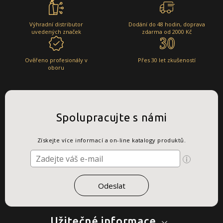
Výhradní distributor
Dodání do 48 hodin, doprava
uvedených značek
zdarma od 2000 Kč
Ověřeno profesionály v
Přes 30 let zkušeností
oboru
Spolupracujte s námi
Získejte více informací a on-line katalogy produktů.
Užitečné informace