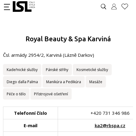
Royal Beauty & Spa Karviná
Čsl. armády 2954/2, Karviná (Lázně Darkov)
Kadeřnické služby
Pánské střihy
Kosmetické služby
Diego dalla Palma
Manikúra a Pedikúra
Masáže
Péče o tělo
Přístrojové ošetření
Telefonní číslo
+420 731 346 986
E-mail
ka2@rbspa.cz