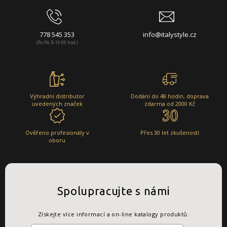
778 545 353
info@italystyle.cz
(Po-Pá, 8-16:00 hod.)
Výhradní distributor
Dodání do 48 hodin, doprava
uvedených značek
zdarma od 2000 Kč
Ověřeno profesionály v
Přes 30 let zkušeností
oboru
Spolupracujte s námi
Získejte více informací a on-line katalogy produktů.