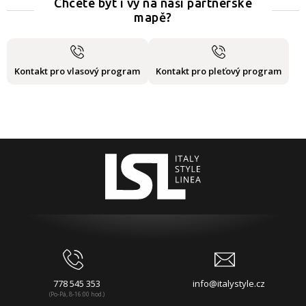
Chcete být i vy na naší partnerské
mapě?
Kontakt pro vlasový program
Kontakt pro pleťový program
778 545 353
info@italystyle.cz
(Po-Pá, 8-16:00 hod.)