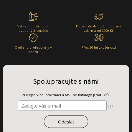
Výhradní distributor
Dodání do 48 hodin, doprava
uvedených značek
zdarma od 2000 Kč
Ověřeno profesionály v
Přes 30 let zkušeností
oboru
Spolupracujte s námi
Získejte více informací a on-line katalogy produktů.