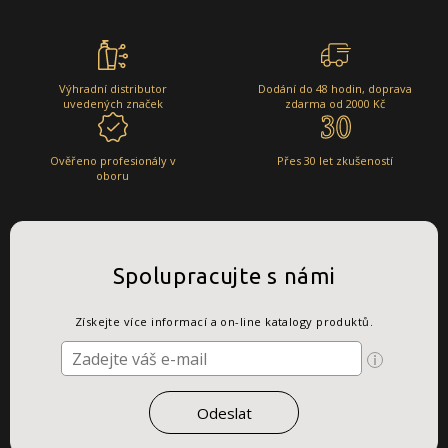
Výhradní distributor
Dodání do 48 hodin, doprava
uvedených značek
zdarma od 2000 Kč
Ověřeno profesionály v
Přes 30 let zkušeností
oboru
Spolupracujte s námi
Získejte více informací a on-line katalogy produktů.