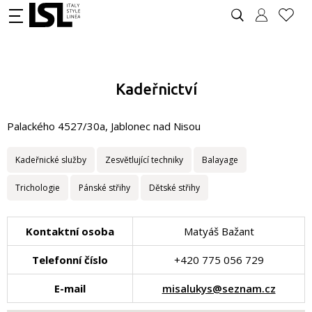
Kadeřnictví
Palackého 4527/30a, Jablonec nad Nisou
Kadeřnické služby
Zesvětlující techniky
Balayage
Trichologie
Pánské střihy
Dětské střihy
Kontaktní osoba
Matyáš Bažant
Telefonní číslo
+420 775 056 729
E-mail
misalukys@seznam.cz