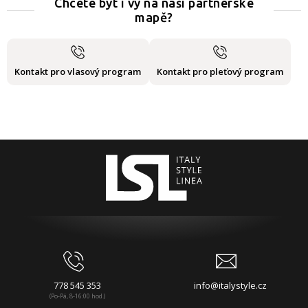
Chcete být i vy na naší partnerské
mapě?
Kontakt pro vlasový program
Kontakt pro pleťový program
778 545 353
info@italystyle.cz
(Po-Pá, 8-16:00 hod.)