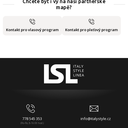
Chcete být i vy na naší partnerské
mapě?
Kontakt pro vlasový program
Kontakt pro pleťový program
778 545 353
info@italystyle.cz
(Po-Pá, 8-16:00 hod.)