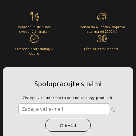
Výhradní distributor
Dodání do 48 hodin, doprava
uvedených značek
zdarma od 2000 Kč
Ověřeno profesionály v
Přes 30 let zkušeností
oboru
Spolupracujte s námi
Získejte více informací a on-line katalogy produktů.