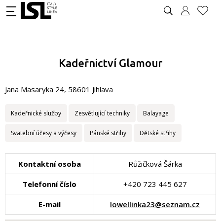
Kadeřnictví Glamour
Jana Masaryka 24, 58601 Jihlava
Kadeřnické služby
Zesvětlující techniky
Balayage
Svatební účesy a výčesy
Pánské střihy
Dětské střihy
Kontaktní osoba
Růžičková Šárka
Telefonní číslo
+420 723 445 627
E-mail
lowellinka23@seznam.cz