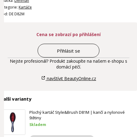
Značka:
Denman
Kategorie:
Kartáče
Kód: DE D82M
Cena se zobrazí po přihlášení
Přihlásit se
Nejste profesionál? Produkt zakoupíte na našem e-shopu s
domácí péčí.
navštívit BeautyOnline.cz
Další varianty
Plochý kartáč Style&Brush D81M | kančí a nylonové
štětiny
Skladem