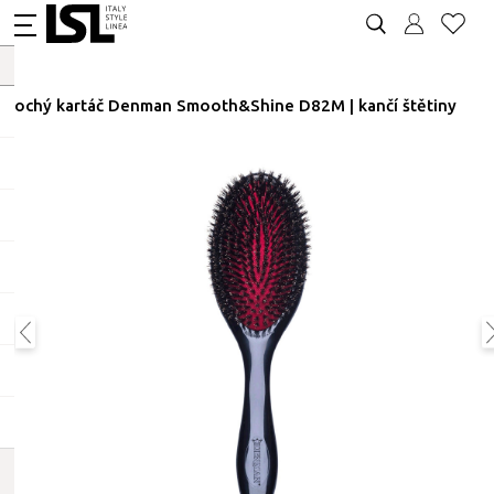
Plochý kartáč Denman Smooth&Shine D82M | kančí štětiny