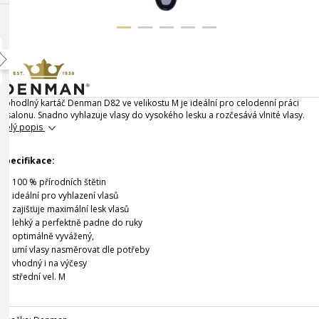
Pohodlný kartáč Denman D82 ve velikostu M je ideální pro celodenní práci
v salonu. Snadno vyhlazuje vlasy do vysokého lesku a rozčesává vlnité vlasy.
Celý popis
Specifikace:
100 % přírodních štětin
ideální pro vyhlazení vlasů
zajišťuje maximální lesk vlasů
lehký a perfektně padne do ruky
optimálně vyvážený,
umí vlasy nasměrovat dle potřeby
vhodný i na výčesy
střední vel. M