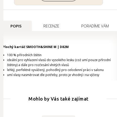
POPIS
RECENZE
PORADÍME VÁM
Plochý kartáč SMOOTH&SHINE M | D82M
100 % přírodních štětin
ideální pro vyhlazení vlasů do vysokého lesku (což umí pouze přírodní
štětiny) a dále pro rozčesání vlnitých vlasů
lehký, perfektně vyvážený, pohodlný pro celodenní práci v salonu
umí vlasy nasměrovat dle potřeby, proto je vhodný i na výčesy
Mohlo by Vás také zajímat