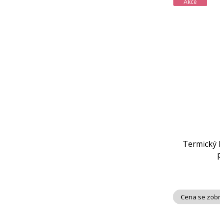
Akce
Termický k
Cena se zobr