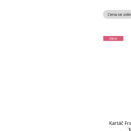
Cena se zobr
Akce
Kartáč Fr
´