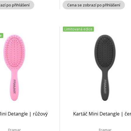
azí po přihlášení
Cena se zobrazí po přihlášení
Limitovaná edice
e
ini Detangle | růžový
Kartáč Mini Detangle | če
Framar
Framar