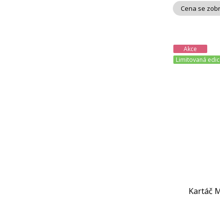
Cena se zobr
Akce
Limitovaná edic
Kartáč M