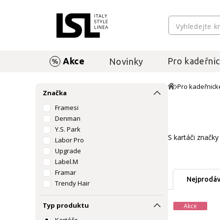
Akce
Pro kadeřnic
Novinky
Pro kadeřnick
Značka
Framesi
Denman
Y.S. Park
S kartáči značky
Labor Pro
Upgrade
Label.M
Framar
Nejprodáv
Trendy Hair
Typ produktu
Akce