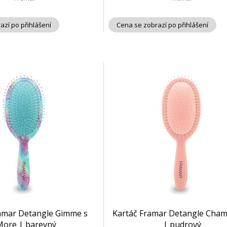
azí po přihlášení
Cena se zobrazí po přihlášení
amar Detangle Gimme s
Kartáč Framar Detangle Cha
More | barevný
| pudrový