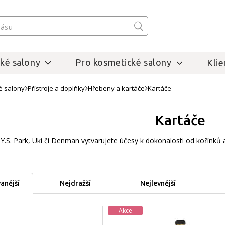
ké salony
Pro kosmetické salony
Klie
é salony
Přístroje a doplňky
Hřebeny a kartáče
Kartáče
Kartáče
 Y.S. Park, Uki či Denman vytvarujete účesy k dokonalosti od kořínků 
anější
Nejdražší
Nejlevnější
Akce