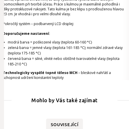
pomocníkem při tvorbě účesu. Práce s kulmou je maximálně pohodlná i
díky protiskluzové rukojeti. Tato kulma je bez klipu s prodlouženou hlavou
23 cm. Je vhodná i pro velmi dlouhé vlasy.
Pokročilý systém – podbarvený LCD displej:
Doporučujeme nastavení:
modrá barva = poškozené vlasy (teplota 60-160 °C)
zelená barva = jemné vlasy (teplota 161-185 °C); normální zdravé vlasy
(teplota 175-185 °C)
červená barva = silné, vlnité nebo obtížně tvarovatelné vlasy (teplota
185-210 °C)
Technologicky vyspělé topné těleso MCH
– bleskové nahřátí a
schopnost udržení konstantní teploty
Mohlo by Vás také zajímat
SOUVISEJÍCÍ