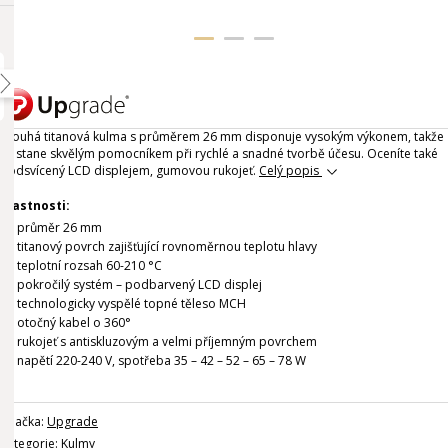
Dlouhá titanová kulma s průměrem 26 mm disponuje vysokým výkonem, takže
se stane skvělým pomocníkem při rychlé a snadné tvorbě účesu. Oceníte také
podsvícený LCD displejem, gumovou rukojeť.
Celý popis
Vlastnosti:
průměr 26 mm
titanový povrch zajišťující rovnoměrnou teplotu hlavy
teplotní rozsah 60-210 °C
pokročilý systém – podbarvený LCD displej
technologicky vyspělé topné těleso MCH
otočný kabel o 360°
rukojeť s antiskluzovým a velmi příjemným povrchem
napětí 220-240 V, spotřeba 35 – 42 – 52 – 65 – 78 W
Značka:
Upgrade
Kategorie:
Kulmy