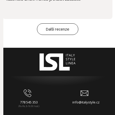
Další recenze
778 545 353
info@italystyle.cz
(Po-Pá, 8-16:00 hod.)