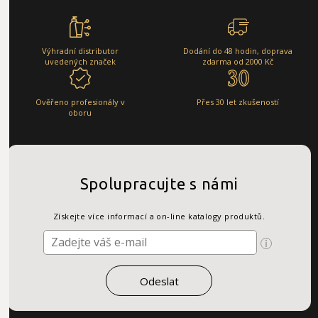
Výhradní distributor
Dodání do 48 hodin, doprava
uvedených značek
zdarma od 2000 Kč
Ověřeno profesionály v
Přes 30 let zkušeností
oboru
Spolupracujte s námi
Získejte více informací a on-line katalogy produktů.