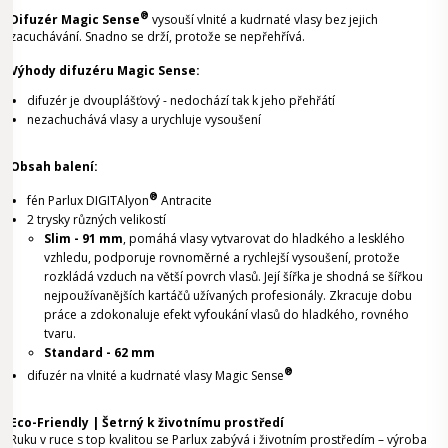
®
Difuzér Magic Sense
vysouší vlnité a kudrnaté vlasy bez jejich
zacuchávání. Snadno se drží, protože se nepřehřívá.
Výhody difuzéru Magic Sense:
difuzér je dvouplášťový - nedochází tak k jeho přehřátí
nezachuchává vlasy a urychluje vysoušení
Obsah balení:
®
fén Parlux DIGITAlyon
Antracite
2 trysky různých velikostí
Slim - 91 mm
, pomáhá vlasy vytvarovat do hladkého a lesklého
vzhledu, podporuje rovnoměrné a rychlejší vysoušení, protože
rozkládá vzduch na větší povrch vlasů. Její šířka je shodná se šířkou
nejpoužívanějších kartáčů užívaných profesionály. Zkracuje dobu
práce a zdokonaluje efekt vyfoukání vlasů do hladkého, rovného
tvaru.
Standard - 62 mm
®
difuzér na vlnité a kudrnaté vlasy Magic Sense
Eco-Friendly | Šetrný k životnímu prostředí
Ruku v ruce s top kvalitou se Parlux zabývá i životním prostředím – výroba