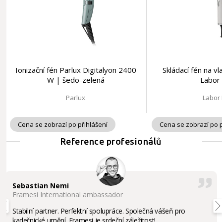
Ionizační fén Parlux Digitalyon 2400
Skládací fén na 
W | šedo-zelená
Labor
Parlux
Labor
Cena se zobrazí po přihlášení
Cena se zobrazí po p
Reference profesionálů
Sebastian Nemi
Framesi International ambassador
Stabilní partner. Perfektní spolupráce. Společná vášeň pro
kadeřnické umění. Framesi je srdeční záležitost!