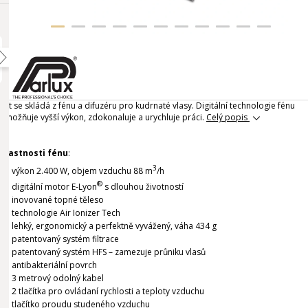
Set se skládá z fénu a difuzéru pro kudrnaté vlasy. Digitální technologie fénu
umožňuje vyšší výkon, zdokonaluje a urychluje práci.
Celý popis
Vlastnosti fénu
:
3
výkon 2.400 W, objem vzduchu 88 m
/h
®
digitální motor E-Lyon
s dlouhou životností
inovované topné těleso
technologie Air Ionizer Tech
lehký, ergonomický a perfektně vyvážený, váha 434 g
patentovaný systém filtrace
patentovaný systém HFS – zamezuje průniku vlasů
antibakteriální povrch
3 metrový odolný kabel
2 tlačítka pro ovládaní rychlosti a teploty vzduchu
tlačítko proudu studeného vzduchu