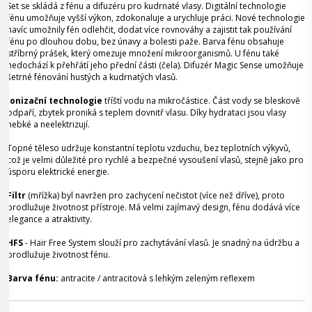
Set se skládá z fénu a difuzéru pro kudrnaté vlasy. Digitální technologie
fénu umožňuje vyšší výkon, zdokonaluje a urychluje práci. Nové technologie
navíc umožnily fén odlehčit, dodat více rovnováhy a zajistit tak používání
fénu po dlouhou dobu, bez únavy a bolesti paže. Barva fénu obsahuje
stříbrný prášek, který omezuje množení mikroorganismů. U fénu také
nedochází k přehřátí jeho přední části (čela). Difuzér Magic Sense umožňuje
šetrné fénování hustých a kudrnatých vlasů.
Ionizační technologie
tříští vodu na mikročástice. Část vody se bleskově
odpaří, zbytek proniká s teplem dovnitř vlasu. Díky hydrataci jsou vlasy
hebké a neelektrizují.
Topné těleso udržuje konstantní teplotu vzduchu, bez teplotních výkyvů,
což je velmi důležité pro rychlé a bezpečné vysoušení vlasů, stejně jako pro
úsporu elektrické energie.
Filtr
(mřížka) byl navržen pro zachycení nečistot (více než dříve), proto
prodlužuje životnost přístroje. Má velmi zajímavý design, fénu dodává více
elegance a atraktivity.
HFS
- Hair Free System slouží pro zachytávání vlasů. Je snadný na údržbu a
prodlužuje životnost fénu.
Barva fénu:
antracite / antracitová s lehkým zeleným reflexem