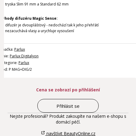
tryska Slim 91 mm a Standard 62 mm
Výhody difuzéru Magic Sense:
difuzér je dvouplášťový - nedochází tak k jeho přehřátí
nezacuchává vlasy a urychluje vysoušení
Značka:
Parlux
Linie:
Parlux Digitalyon
Kategorie:
Parlux
Kód: P MAG+DIG/2
Cena se zobrazí po přihlášení
Přihlásit se
Nejste profesionál? Produkt zakoupíte na našem e-shopu s
domácí péčí.
navštívit BeautyOnline.cz