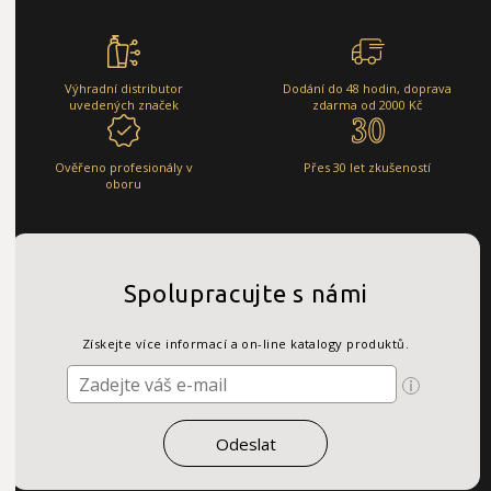
Výhradní distributor
Dodání do 48 hodin, doprava
uvedených značek
zdarma od 2000 Kč
Ověřeno profesionály v
Přes 30 let zkušeností
oboru
Spolupracujte s námi
Získejte více informací a on-line katalogy produktů.