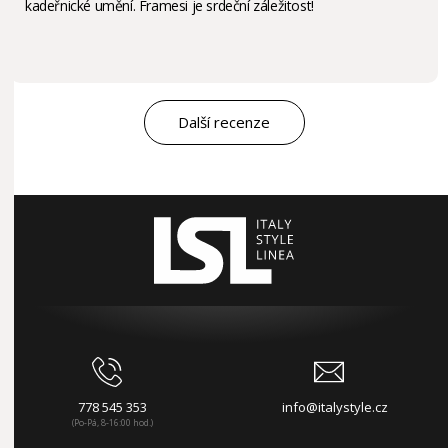
kadeřnické umění. Framesi je srdeční záležitost!
Další recenze
778 545 353
info@italystyle.cz
(Po-Pá, 8-16:00 hod.)