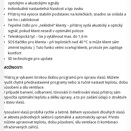
optickými a akustickými signály
Individuálně nastavitelná hlasitost a typ zvuku
Přístroj má vysoce stabilní podstavec na kolečkách, snadno se ovládá a
lze ho i zablokovat
Tepelné čidlo pro „neklidné“ klienty – přístroj vydá akustický a optický
signál, pokud klient nesedí v optimální poloze
Teleskopická tyč – lze ji vytáhnout max. do 1,6 m
SOS tlačítko pro klienta – při teplotách nad 40 °C si může klient sám
zmírnit teplotu | Tuto funkci velmi oceňují klienti, protože jim zajišťuje
komfort
SD technologie pro update
MOŽNOSTI
Přístroj je vybaven širokou škálou programů pro úpravu vlasů. Můžete
využít chytré přednastavené programy nebo si ručně nastavit teplotu, dobu
působení a sílu ventilace.
V případě barvení, odbarvení, tónování či melírování vlasů přístroj sám
vypočítá optimální teplotu a délku úpravy, a to po zadání údajů o struktuře
a stavu vlasů.
Vysoušení vlasů probíhá rychle a šetrně. Během vysoušení dlouhých vlasů
se aktivita jednotlivých sektorů optimálně a automaticky upraví. Přesto
můžete upravovat teplotu, dobu působení, sílu ventilace či kombinaci
infračervených zářičů.