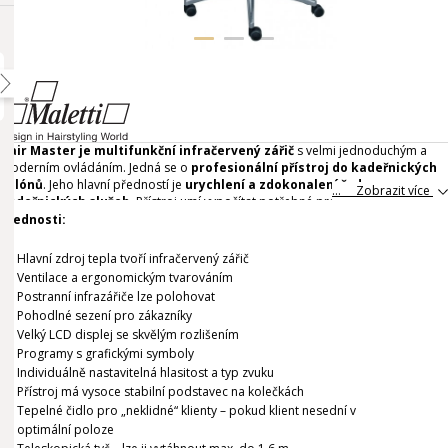
Hair Master je multifunkční infračervený zářič
s velmi jednoduchým a
moderním ovládáním. Jedná se o
profesionální přístroj do kadeřnických
salónů
. Jeho hlavní předností je
urychlení a zdokonalení řady
... Zobrazit více
kadeřnických služeb
. Přístroj umí vypočítat potřebné provozní údaje dle
zadaných dat, takže
šetří čas a energii kadeřníka
.
Celý popis
Přednosti:
Hlavní zdroj tepla tvoří infračervený zářič
Ventilace a ergonomickým tvarováním
Postranní infrazářiče lze polohovat
Pohodlné sezení pro zákazníky
Velký LCD displej se skvělým rozlišením
Programy s grafickými symboly
Individuálně nastavitelná hlasitost a typ zvuku
Přístroj má vysoce stabilní podstavec na kolečkách
Tepelné čidlo pro „neklidné“ klienty – pokud klient nesední v
optimální poloze