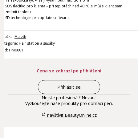
Teleskopická tyč – lze ji vytáhnout max. do 1,6 m
SOS tlačítko pro klienta – při teplotách nad 40 °C si může klient sám
zmírnit teplotu
SD technologie pro update softwaru
Značka:
Maletti
Kategorie:
Hair station a sušáky
Kód: HM6001
Cena se zobrazí po přihlášení
Přihlásit se
Nejste profesionál? Nevadí.
Vyzkoušejte naše produkty pro domácí péči.
navštívit BeautyOnline.cz