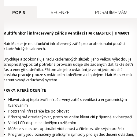
POPIS
RECENZE
PORADÍME VÁM
Multifunkční infračervený zářič s ventilací HAIR MASTER | HM6001
Hair Master je multifunkční infračervený zářič pro profesionální použití
v kadeřnických salonech.
Urychluje a zdokonaluje řadu kadeřnických služeb. Jeho velkou výhodou je
schopnost vypočítat potřebné provozní údaje dle zadaných dat, takže šetří
čas a energii kadeřníka. Přitom ale jeho ovládání je velmi jednoduché –
obsluha pracuje pouze s ovládacím kolečkem a displejem. Hair Master má
patentovaný vzduchový systém.
PRVKY, KTERÉ OCENÍTE
Hlavní zdroj tepla tvoří infračervený zářič s ventilací a ergonomickým
tvarováním
Postranní infrazářiče lze polohovat
Přístroj má otevřený tvar, proto se v něm klient cítí příjemně a v bezpečí
Velký LCD displej se skvělým rozlišením
Můžete si nastavit optimální viditelnost a čitelnost dle svých potřeb
Programy jsou označeny grafickými symboly pro zjednodušení ovládání,