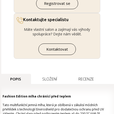
Registrovat se
Kontaktujte specialistu
Máte vlastní salon a zajímají vás výhody
spolupráce? Dejte nám vědět.
Kontaktovat
POPIS
SLOŽENÍ
RECENZE
Fashion Edition mlha chránící před teplem
Tato multifunkční jemná mlha, která je oblíbená v zákulisí módních
přehlídek s technologií Enviroshield pro dodatečnou ochranu před UV
zářením. Chrání vlasy před poškozením teplem až do 230 °C/446 °F.