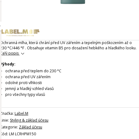
Ochranná mlha, která chrání před UV zářením a tepelným poškozením až o
230 °C/446 °F . Obsahuje vitamin B5 pro dosažení hebkého a hladkého looku.
Celý popis
Výhody:
ochrana před teplem do 230 °C
ochrana před UV zářením
odolné proti vlhkosti
jemný a hladký vzhled vlasů
pro všechny typy vlasů
Značka:
Label.M
Linie:
Styling & základ účesu
Kategorie:
Základ účesu
Kód: LM LCRHPM150