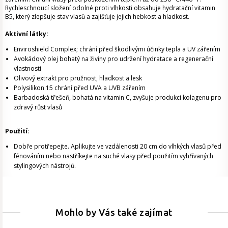
Rychleschnoucí složení odolné proti vlhkosti obsahuje hydratační vitamin
B5, který zlepšuje stav vlasů a zajišťuje jejich hebkost a hladkost.
Aktivní látky:
Enviroshield Complex; chrání před škodlivými účinky tepla a UV zářením
Avokádový olej bohatý na živiny pro udržení hydratace a regenerační
vlastnosti
Olivový extrakt pro pružnost, hladkost a lesk
Polysilikon 15 chrání před UVA a UVB zářením
Barbadoská třešeň, bohatá na vitamin C, zvyšuje produkci kolagenu pro
zdravý růst vlasů
Použití:
Dobře protřepejte. Aplikujte ve vzdálenosti 20 cm do vlhkých vlasů před
fénováním nebo nastříkejte na suché vlasy před použitím vyhřívaných
stylingových nástrojů.
Mohlo by Vás také zajímat