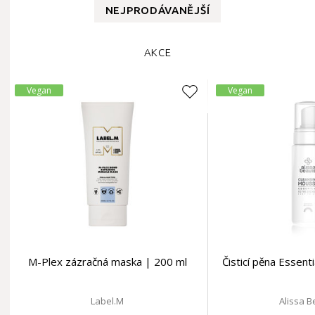
NEJPRODÁVANĚJŠÍ
AKCE
Vegan
Vegan
M-Plex zázračná maska | 200 ml
Čisticí pěna Essent
Label.M
Alissa 