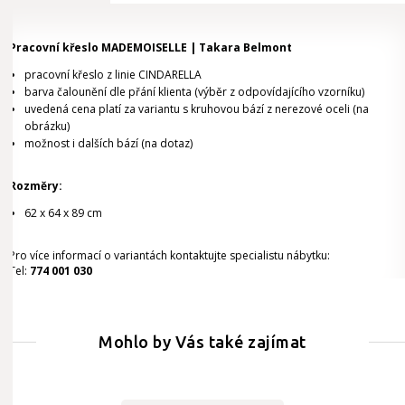
Pracovní křeslo MADEMOISELLE | Takara Belmont
pracovní křeslo z linie CINDARELLA
barva čalounění dle přání klienta (výběr z odpovídajícího vzorníku)
uvedená cena platí za variantu s kruhovou bází z nerezové oceli (na
obrázku)
možnost i dalších bází (na dotaz)
Rozměry:
62 x 64 x 89 cm
Pro více informací o variantách kontaktujte specialistu nábytku:
Tel:
774 001 030
Mohlo by Vás také zajímat