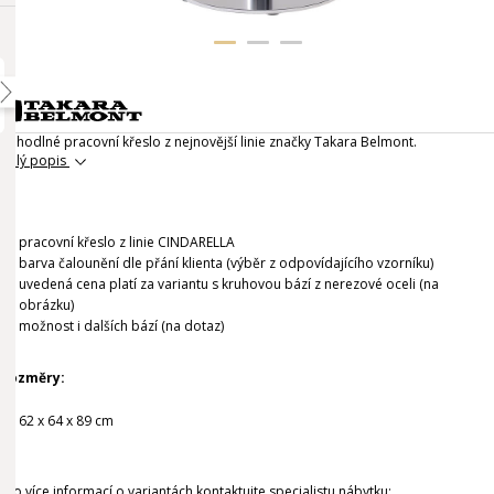
Pohodlné pracovní křeslo z nejnovější linie značky Takara Belmont.
Celý popis
pracovní křeslo z linie CINDARELLA
barva čalounění dle přání klienta (výběr z odpovídajícího vzorníku)
uvedená cena platí za variantu s kruhovou bází z nerezové oceli (na
obrázku)
možnost i dalších bází (na dotaz)
Rozměry:
62 x 64 x 89 cm
Pro více informací o variantách kontaktujte specialistu nábytku: