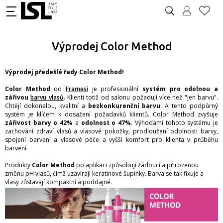
Výprodej Color Method
Výprodej předešlé řady Color Method!
Color Method
od
Framesi
je profesionální
systém pro odolnou a
zářivou
barvu vlasů
. Klienti totiž od salonu požadují více než "jen barvu".
Chtějí dokonalou, kvalitní a
bezkonkurenční barvu
. A tento podpůrný
systém je klíčem k dosažení požadavků klientů. Color Method zvyšuje
zářivost barvy o 42%
a
odolnost o 47%
. Výhodami tohoto systému je
zachování zdraví vlasů a vlasové pokožky, prodloužení odolnosti barvy,
spojení barvení a vlasové péče a vyšší komfort pro klienta v průběhu
barvení.
Produkty
Color Method
po aplikaci způsobují žádoucí a přirozenou
změnu pH vlasů, čímž uzavírají keratinové šupinky. Barva se tak fixuje a
vlasy zůstavají kompaktní a poddajné.