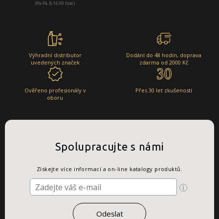
(Po-Pá, 8-16:00 hod.)
Výhradní distributor
Dodání do 48 hodin, doprava
uvedených značek
zdarma od 2000 Kč
Ověřeno profesionály v
Přes 30 let zkušeností
oboru
Spolupracujte s námi
Získejte více informací a on-line katalogy produktů.