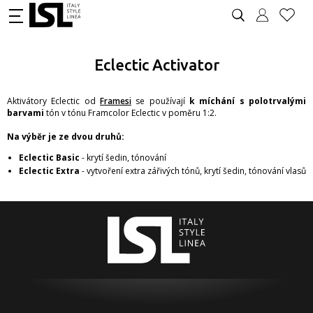
Eclectic Activator
Aktivátory Eclectic od
Framesi
se používají
k míchání s polotrvalými
barvami
tón v tónu Framcolor Eclectic v poměru 1:2.
Na výběr je ze dvou druhů:
Eclectic Basic
- krytí šedin, tónování
Eclectic Extra
- vytvoření extra zářivých tónů, krytí šedin, tónování vlasů