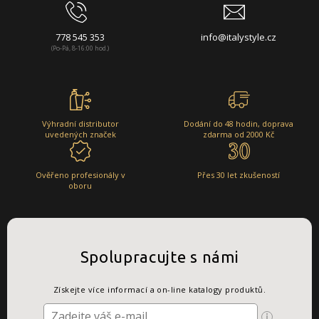
778 545 353
info@italystyle.cz
(Po-Pá, 8-16:00 hod.)
Výhradní distributor
Dodání do 48 hodin, doprava
uvedených značek
zdarma od 2000 Kč
Ověřeno profesionály v
Přes 30 let zkušeností
oboru
Spolupracujte s námi
Získejte více informací a on-line katalogy produktů.