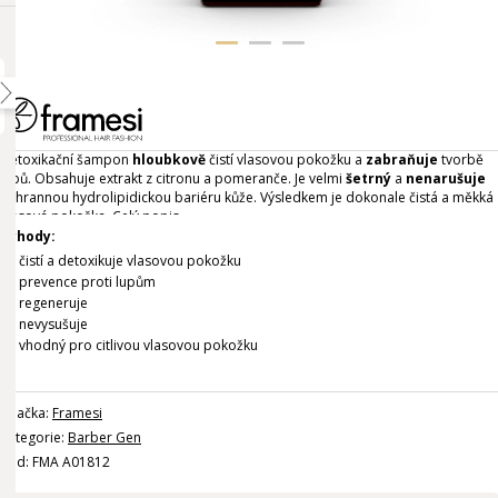
Detoxikační šampon
hloubkově
čistí vlasovou pokožku a
zabraňuje
tvorbě
lupů. Obsahuje extrakt z citronu a pomeranče. Je velmi
šetrný
a
nenarušuje
ochrannou hydrolipidickou bariéru kůže. Výsledkem je dokonale čistá a měkká
vlasová pokožka.
Celý popis
Výhody:
čistí a detoxikuje vlasovou pokožku
prevence proti lupům
regeneruje
nevysušuje
vhodný pro citlivou vlasovou pokožku
Značka:
Framesi
Kategorie:
Barber Gen
Kód: FMA A01812