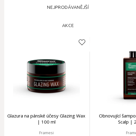
NEJPRODÁVANĚJŠÍ
AKCE
Glazura na pánské účesy Glazing Wax
Obnovující šampo
| 100 ml
Scalp | 
Framesi
Fram