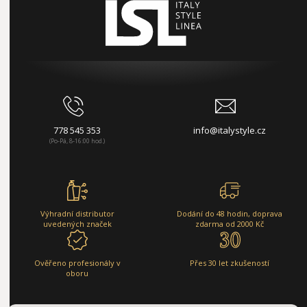
778 545 353
info@italystyle.cz
(Po-Pá, 8-16:00 hod.)
Výhradní distributor
Dodání do 48 hodin, doprava
uvedených značek
zdarma od 2000 Kč
Ověřeno profesionály v
Přes 30 let zkušeností
oboru