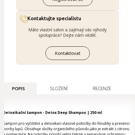
Kontaktujte specialistu
Máte vlastní salon a zajímají vás výhody
spolupráce? Dejte nám vědět.
Kontaktovat
POPIS
SLOŽENÍ
RECENZE
Detoxikační šampon - Detox Deep Shampoo | 250 ml
Šampon pro vyčištění a detoxikaci vlasové pokožky do hloubky a prevenci
tvorby lupů. Obsahuje složky organického původu jako je extrakt z citronu
a pomeranče. Na pokožku působí velmi šetrně a nenarušuje ochrannou