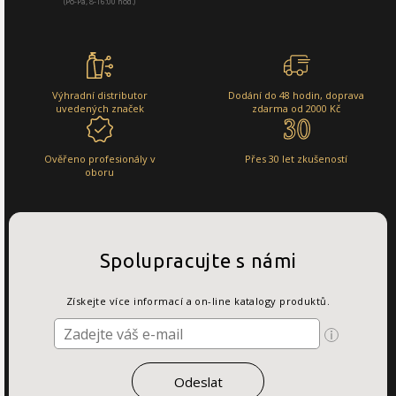
(Po-Pá, 8-16:00 hod.)
Výhradní distributor
Dodání do 48 hodin, doprava
uvedených značek
zdarma od 2000 Kč
Ověřeno profesionály v
Přes 30 let zkušeností
oboru
Spolupracujte s námi
Získejte více informací a on-line katalogy produktů.