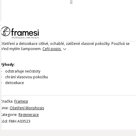
Ošetření a detoxikace citlivé, ochablé, zatížené vlasové pokožky. Používá se
před mytím šamponem.
Celý popis
Výhody:
odstraňuje nečistoty
chrání vlasovou pokožku
detoxikace
Značka:
Framesi
Linie:
Ošetření Morphosis
Kategorie:
Regenerace
Kód: FMH A03523