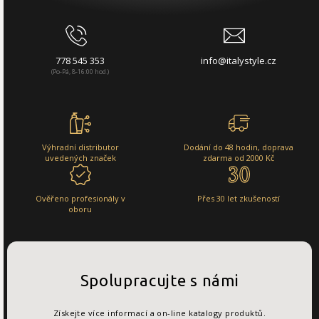
778 545 353
info@italystyle.cz
(Po-Pá, 8-16:00 hod.)
Výhradní distributor
Dodání do 48 hodin, doprava
uvedených značek
zdarma od 2000 Kč
Ověřeno profesionály v
Přes 30 let zkušeností
oboru
Spolupracujte s námi
Získejte více informací a on-line katalogy produktů.