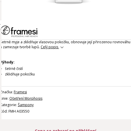
Šetrně myje a zklidňuje vlasovou pokožku, obnovuje její přirozenou rovnováhu
a zamezuje tvorbě lupů.
Celý popis
Výhody:
šetrně čistí
zklidňuje pokožku
Značka:
Framesi
Linie:
Ošetření Morphosis
Kategorie:
Šampony
Kód: FMH A03550
Cena se zobrazí po přihlášení