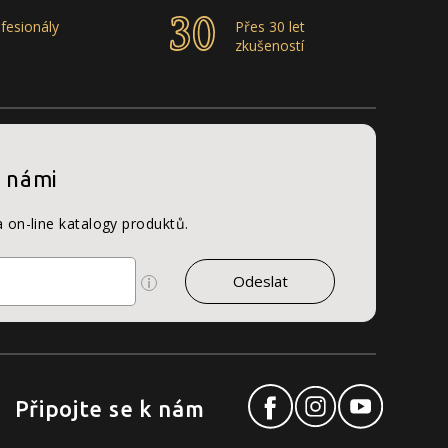
fesionály
Přes 30 let
zkušeností
s námi
a on-line katalogy produktů.
Připojte se k nám