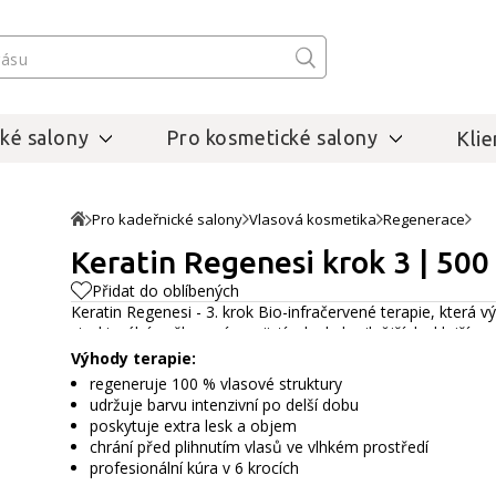
ké salony
Pro kosmetické salony
Klie
Pro kadeřnické salony
Vlasová kosmetika
Regenerace
Keratin Regenesi krok 3 | 500
Přidat do oblíbených
Keratin Regenesi - 3. krok Bio-infračervené terapie, která vý
strukturální poškození a zajistí, aby byly silnější, lesklejší a 
Výhody terapie:
regeneruje 100 % vlasové struktury
udržuje barvu intenzivní po delší dobu
poskytuje extra lesk a objem
chrání před plihnutím vlasů ve vlhkém prostředí
profesionální kúra v 6 krocích