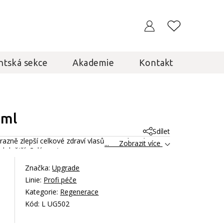
ntská sekce
Akademie
Kontakt
 ml
Sdílet
razně zlepší celkové zdraví vlasů, opraví jejich
... Zobrazit více
odolnější.
Celý popis
Značka:
Upgrade
Linie:
Profi péče
Kategorie:
Regenerace
Kód: L UG502