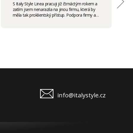
S Italy Style Linea pracuji již čtrnáctým rokem a
zatím jsem nenarazila na jinou firmu, která by
měla tak proklientský přístup. Podpora firmy a
kvalita produktů je samozřejmostí, odměny,
stáže, školení příjemným bonusem. Vřele
doporučuji.
info@italystyle.cz