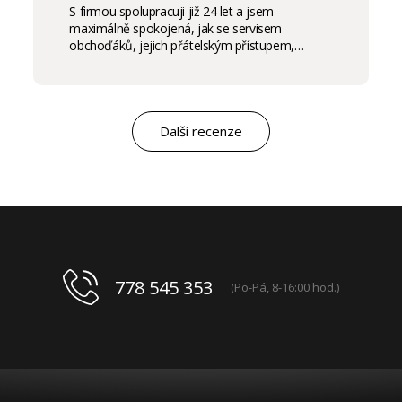
S firmou spolupracuji již 24 let a jsem
maximálně spokojená, jak se servisem
obchoďáků, jejich přátelským přístupem,
komunikací a ochotou vycházet vstříc
potřebám salon, tak samozřejmě i s vysokou
kvalitou výrobků, výborným obchodním a
marketingovým servisem. Pro mě je to po těch
letech „druhá rodina“. Myslím, že ty roky
Další recenze
spolupráce mluví za vše.
778 545 353
(Po-Pá, 8-16:00 hod.)