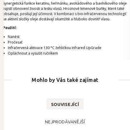
Synergetická funkce keratinu, heřmánku, avokádového a bavlníkového oleje
zajistí obnovení živosti a lesku vlasů. Hroznové kmenové buňky, které také
obsahuje, posilují její účinnost.
V kombinaci s bio-infračervenou technologií
se aktivní složky oleje dostávají okamžitě a hluboko dovnitř vlasu.
Použití:
Nanést
Pročesat
Infračervená aktivace 130 °C žehličkou Infrared UpGrade
Opláchnout a vysušit ručníkem
Mohlo by Vás také zajímat
SOUVISEJÍCÍ
NEJPRODÁVANĚJŠÍ