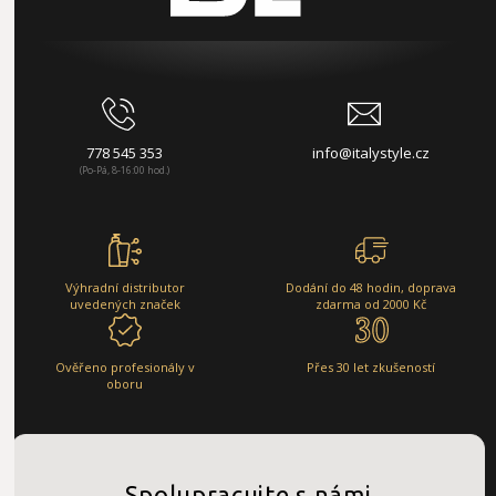
778 545 353
info@italystyle.cz
(Po-Pá, 8-16:00 hod.)
Výhradní distributor
Dodání do 48 hodin, doprava
uvedených značek
zdarma od 2000 Kč
Ověřeno profesionály v
Přes 30 let zkušeností
oboru
Spolupracujte s námi