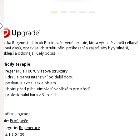
Maska Regenesi - 4. krok Bio-infračervené terapie, která výrazně zlepší celkové
zdraví vlasů, opraví jejich strukturální poškození a zajistí, aby byly silnější,
lesklejší a odolnější.
Celý popis
Výhody terapie:
regeneruje 100 % vlasové struktury
udržuje barvu intenzivní po delší dobu
poskytuje extra lesk a objem
chrání před plihnutím vlasů ve vlhkém prostředí
profesionální kúra v 6 krocích
Značka:
Upgrade
Linie:
Profi péče
Kategorie:
Regenerace
Kód: L UG503