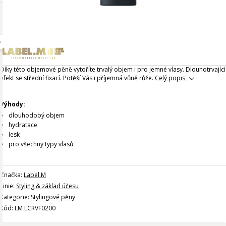
Díky této objemové pěně vytoříte trvalý objem i pro jemné vlasy. Dlouhotrvající
efekt se střední fixací. Potěší Vás i příjemná vůně růže.
Celý popis
Výhody:
dlouhodobý objem
hydratace
lesk
pro všechny typy vlasů
Značka:
Label.M
Linie:
Styling & základ účesu
Kategorie:
Stylingové pěny
Kód: LM LCRVF0200