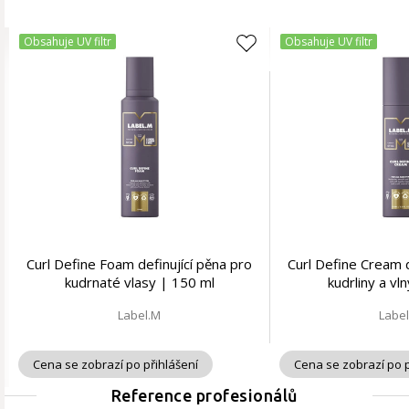
Obsahuje UV filtr
Obsahuje UV filtr
Curl Define Foam definující pěna pro
Curl Define Cream d
kudrnaté vlasy | 150 ml
kudrliny a vl
Label.M
Labe
Cena se zobrazí po přihlášení
Cena se zobrazí po p
Reference profesionálů