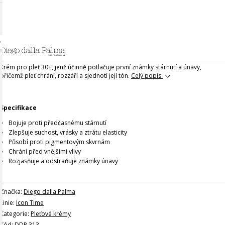
Krém pro pleť 30+, jenž účinně potlačuje první známky stárnutí a únavy,
přičemž pleť chrání, rozzáří a sjednotí její tón.
Celý popis
Specifikace
Bojuje proti předčasnému stárnutí
Zlepšuje suchost, vrásky a ztrátu elasticity
Působí proti pigmentovým skvrnám
Chrání před vnějšími vlivy
Rozjasňuje a odstraňuje známky únavy
Značka:
Diego dalla Palma
Linie:
Icon Time
Kategorie:
Pleťové krémy
Kód: DDP 313