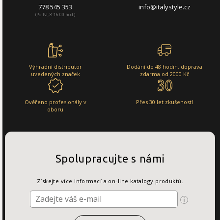
778 545 353
info@italystyle.cz
(Po-Pá, 8-16:00 hod.)
Výhradní distributor
Dodání do 48 hodin, doprava
uvedených značek
zdarma od 2000 Kč
Ověřeno profesionály v
Přes 30 let zkušeností
oboru
Spolupracujte s námi
Získejte více informací a on-line katalogy produktů.