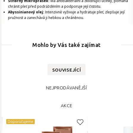
Stříbrný mikroprášek:
Má antibakteriální a zklidňující účinky, pomáhá
chránit pleť před podrážděním a podporuje její čistotu.
Abyssinianový olej:
Intenzivně vyživuje a hydratuje pleť, zlepšuje její
pružnost a zanechává ji hebkou a chráněnou.
Mohlo by Vás také zajímat
SOUVISEJÍCÍ
NEJPRODÁVANĚJŠÍ
AKCE
Doporučujeme