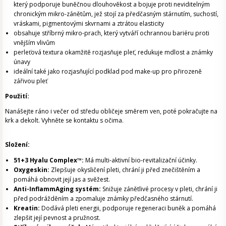
který podporuje buněčnou dlouhověkost a bojuje proti neviditelným
chronickým mikro-zánětům, jež stojí za předčasným stárnutím, suchostí,
vráskami, pigmentovými skvrnami a ztrátou elasticity
obsahuje stříbrný mikro-prach, který vytváří ochrannou bariéru proti
vnějším vlivům
perleťová textura okamžitě rozjasňuje pleť, redukuje mdlost a známky
únavy
ideální také jako rozjasňující podklad pod make-up pro přirozeně
zářivou pleť
Použití:
Nanášejte ráno i večer od středu obličeje směrem ven, poté pokračujte na
krk a dekolt. Vyhněte se kontaktu s očima.
Složení:
51+3 Hyalu Complex™:
Má multi-aktivní bio-revitalizační účinky.
Oxygeskin:
Zlepšuje okysličení pleti, chrání ji před znečištěním a
pomáhá obnovit její jas a svěžest.
Anti-InflammAging systém:
Snižuje zánětlivé procesy v pleti, chrání ji
před podrážděním a zpomaluje známky předčasného stárnutí.
Kreatin:
Dodává pleti energii, podporuje regeneraci buněk a pomáhá
zlepšit její pevnost a pružnost.