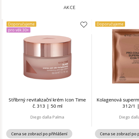
AKCE
Doporučujeme
Doporučujeme
pro věk 30+
Stříbrný revitalizační krém Icon Time
Kolagenová superma
č. 313 | 50 ml
312/1 |
Diego dalla Palma
Diego dal
Cena se zobrazí po přihlášení
Cena se zobrazí po p