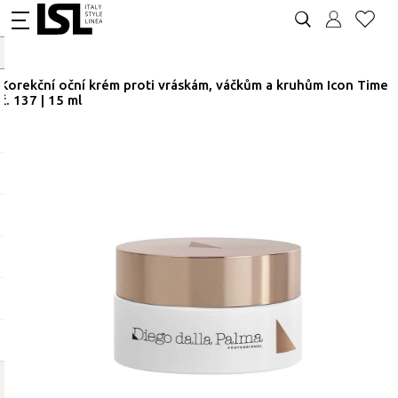
Korekční oční krém proti vráskám, váčkům a kruhům Icon Time
č. 137 | 15 ml