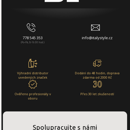
778 545 353
info@italystyle.cz
(Po-Pá, 8-16:00 hod.)
Výhradní distributor
Dodání do 48 hodin, doprava
uvedených značek
zdarma od 2000 Kč
Ověřeno profesionály v
Přes 30 let zkušeností
oboru
Spolupracujte s námi