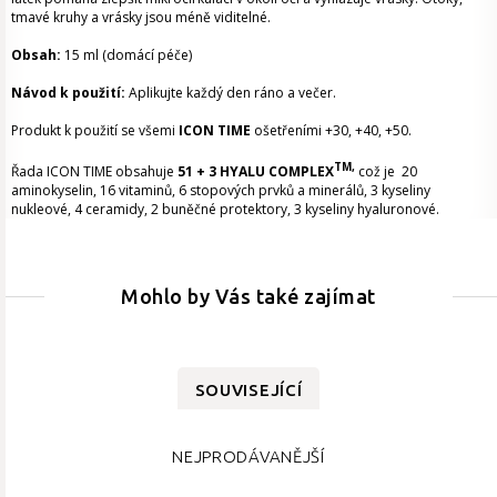
tmavé kruhy a vrásky jsou méně viditelné.
Obsah:
15 ml (domácí péče)
Návod k použití:
Aplikujte každý den ráno a večer.
Produkt k použití se všemi
ICON TIME
ošetřeními +30, +40, +50.
TM,
Řada ICON TIME obsahuje
51 + 3 HYALU COMPLEX
což je 20
aminokyselin, 16 vitaminů, 6 stopových prvků a minerálů, 3 kyseliny
nukleové, 4 ceramidy, 2 buněčné protektory, 3 kyseliny hyaluronové.
Mohlo by Vás také zajímat
SOUVISEJÍCÍ
NEJPRODÁVANĚJŠÍ