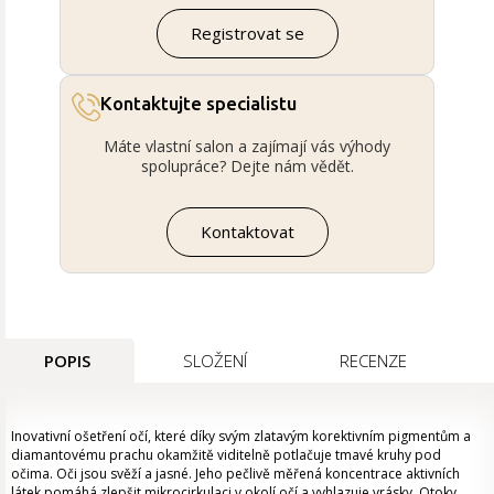
Registrovat se
Kontaktujte specialistu
Máte vlastní salon a zajímají vás výhody
spolupráce? Dejte nám vědět.
Kontaktovat
POPIS
SLOŽENÍ
RECENZE
Inovativní ošetření očí, které díky svým zlatavým korektivním pigmentům a
diamantovému prachu okamžitě viditelně potlačuje tmavé kruhy pod
očima. Oči jsou svěží a jasné. Jeho pečlivě měřená koncentrace aktivních
látek pomáhá zlepšit mikrocirkulaci v okolí očí a vyhlazuje vrásky. Otoky,