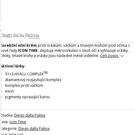
Korekční oční krém
proti vráskám, váčkům a tmavým kruhům pod očima z
nové řady
ICON TIME
zlepšuje mikrocirkulaci v okolí očí a vyhlazuje vrásky.
Otoky, tmavé kruhy a vrásky jsou následně méně viditelné.
Celý popis
Aktivní látky:
TM
51+3 HYALU COMPLEX
diamantový rozjasňující komplex
komplex proti váčkům
escin
pigmenty opravující barvu
Značka:
Diego dalla Palma
Linie:
Icon Time
Kategorie:
Diego dalla Palma