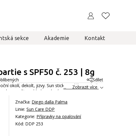
ntská sekce
Akademie
Kontakt
partie s SPF50 č. 253 | 8g
oblíbených
Sdílet
, oční okolí, dekolt, jizvy. Sun stick vytváří na pokožce
... Zobrazit více
nky slunce, větru, chladu a slané vody.
Celý popis
Značka:
Diego dalla Palma
Linie:
Sun Care DDP
Kategorie:
Přípravky na opalování
Kód: DDP 253