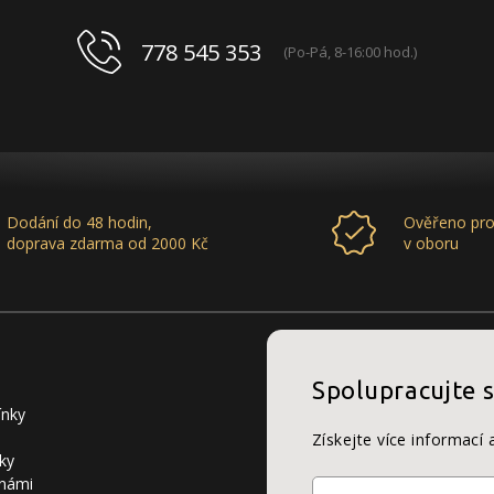
778 545 353
(Po-Pá, 8-16:00 hod.)
Dodání do 48 hodin,
Ověřeno pro
doprava zdarma od 2000 Kč
v oboru
Spolupracujte 
ínky
Získejte více informací 
ky
 námi