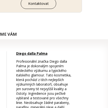
Kontaktovat
ÍME VÁM
Diego dalla Palma
Profesionální značka Diego dalla
Palma je dokonalým spojením
vědeckého výzkumu a typického
italského glamour. Tato kosmetika,
která pochází z těch nejlepších
výzkumných laboratoří, obsahuje
jen suroviny té nejvyššíí kvality a
čistoty. Ingredience jsou pečlivě
vybírané a testované pro všechny
linie. Neobsahuje žádné parabeny,
parafíny, minerální oleje a další