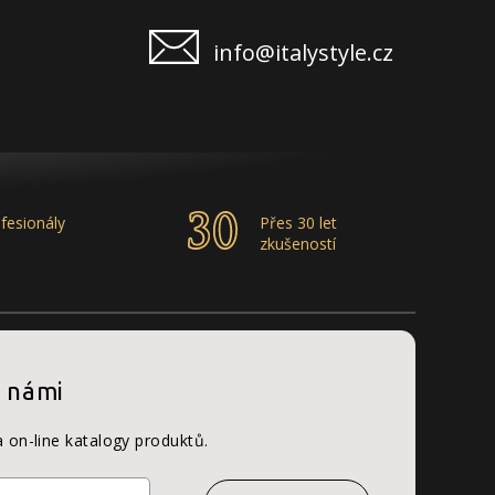
info@italystyle.cz
fesionály
Přes 30 let
zkušeností
s námi
a on-line katalogy produktů.