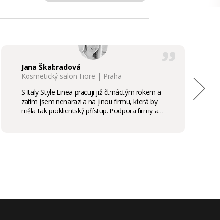
Jana Škabradová
Kosmetický salon Fiore | Praha
S Italy Style Linea pracuji již čtrnáctým rokem a
zatím jsem nenarazila na jinou firmu, která by
měla tak proklientský přístup. Podpora firmy a
kvalita produktů je samozřejmostí, odměny,
stáže, školení příjemným bonusem. Vřele
doporučuji.