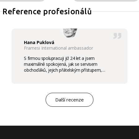
Reference profesionálů
Hana Puklová
Framesi International ambassador
S firmou spolupracuji již 24 let a jsem
maximálně spokojená, jak se servisem
obchoďáků, jejich přátelským přístupem,
komunikací a ochotou vycházet vstříc
potřebám salon, tak samozřejmě i s vysokou
kvalitou výrobků, výborným obchodním a
marketingovým servisem. Pro mě je to po těch
letech „druhá rodina“. Myslím, že ty roky
Další recenze
spolupráce mluví za vše.