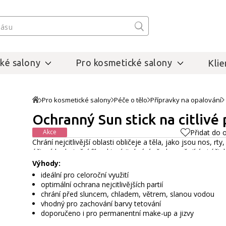
ké salony
Pro kosmetické salony
Klie
Pro kosmetické salony
Péče o tělo
Přípravky na opalování
Ochranný Sun stick na citlivé 
Akce
Přidat do 
Chrání nejcitlivější oblasti obličeje a těla, jako jsou nos, rty
účinný hydratační film, který ji chrání před vysušujícími úči
Výhody:
ideální pro celoroční využití
optimální ochrana nejcitlivějších partií
chrání před sluncem, chladem, větrem, slanou vodou
vhodný pro zachování barvy tetování
doporučeno i pro permanentní make-up a jizvy