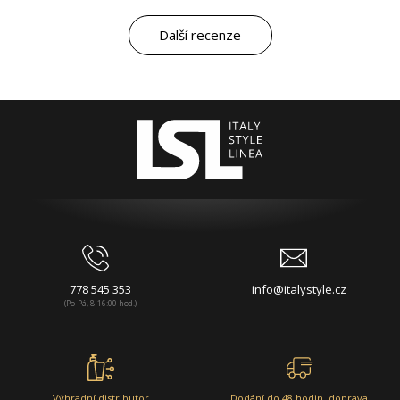
Další recenze
778 545 353
info@italystyle.cz
(Po-Pá, 8-16:00 hod.)
Výhradní distributor
Dodání do 48 hodin, doprava