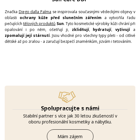
Značka
Diego dalla Palma
se inspirovala současnými vědeckými objevy v
oblasti
ochrany kůže před slunečním zářením
a vytvořila řadu
pečujících
tělových produktů
Sun
. Tyto kosmetické výrobky kůži chrání při
opalování i po něm, ošetřují ji,
zklidňují
,
hydratují
,
vyživují
a
zpomalují její stárnutí
. Jsou vhodné pro všechny typy pleti - od citlivé
dětské až po zralou - a zaručují bezpečí znaménkům, jizvám i tetováním.
Spolupracujte s námi
Stabilní partner s více jak 30 letou zkušeností v
oboru profesionální kosmetiky a nábytku.
Mám zájem