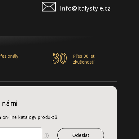
info@italystyle.cz
fesionály
Přes 30 let
zkušeností
s námi
a on-line katalogy produktů.