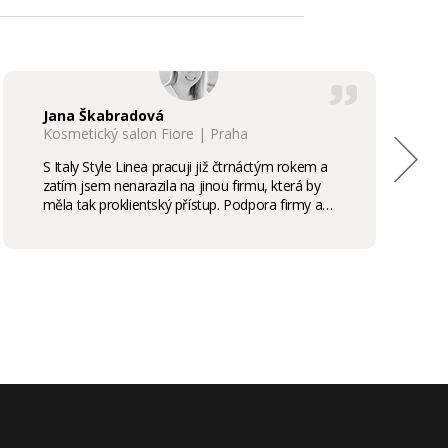
Jana Škabradová
Kosmetický salon Fiore | Praha
S Italy Style Linea pracuji již čtrnáctým rokem a
zatím jsem nenarazila na jinou firmu, která by
měla tak proklientský přístup. Podpora firmy a
kvalita produktů je samozřejmostí, odměny,
stáže, školení příjemným bonusem. Vřele
doporučuji.