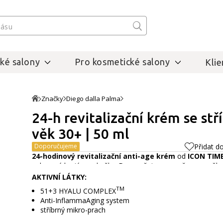
ké salony
Pro kosmetické salony
Klie
Značky
Diego dalla Palma
24-h revitalizační krém se stř
věk 30+ | 50 ml
Doporučujeme
Přidat d
24-hodinový revitalizační anti-age krém
od
ICON TIM
ochranné bariéry pokožky. Doporučujeme pro ženy ve věku 
škody způsobené stresem a nezdravým životním stylem. Po po
AKTIVNÍ LÁTKY:
méně viditelné.
Celý popis
TM
51+3 HYALU COMPLEX
Anti-InflammaAging system
stříbrný mikro-prach