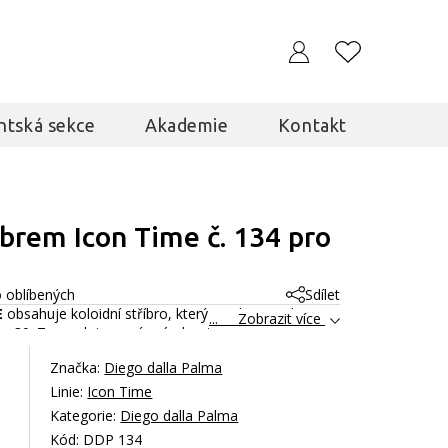
ntská sekce
Akademie
Kontakt
íbrem Icon Time č. 134 pro
o oblíbených
Sdílet
E
obsahuje koloidní stříbro, který posiluje strukturu
... Zobrazit více
+30. Zpomaluje první známky stárnutí a napravuje
užití je pleť hladká, vrásky a jemné línie jsou
Značka:
Diego dalla Palma
Linie:
Icon Time
Kategorie:
Diego dalla Palma
Kód: DDP 134