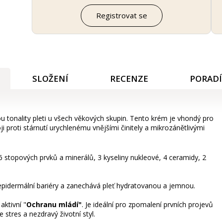
Registrovat se
SLOŽENÍ
RECENZE
PORAD
tou tonality pleti u všech věkových skupin. Tento krém je vhondý pro
 proti stárnutí urychlenému vnějšími činitely a mikrozánětlivými
6 stopových prvků a minerálů, 3 kyseliny nukleové, 4 ceramidy, 2
 epidermální bariéry a zanechává pleť hydratovanou a jemnou.
aktivní "
Ochranu mládí"
. Je ideální pro zpomalení prvních projevů
 stres a nezdravý životní styl.