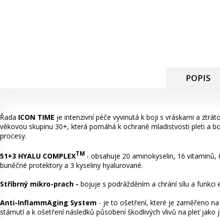
POPIS
Řada
ICON TIME
je intenzivní péče vyvinutá k boji s vráskami a ztrá
věkovou skupinu 30+, která pomáhá k ochraně mladistvosti pleti a boji
procesy.
TM
51+3 HYALU COMPLEX
- obsahuje 20 aminokyselin, 16 vitaminů, 
buněčné protektory a 3 kyseliny hyalurované.
Stříbrný mikro-prach -
bojuje s podrážděním a chrání sílu a funkci
Anti-InflammAging System
- je to ošetření, které je zaměřeno na 
stárnutí a k ošetření následků působení škodlivých vlivů na pleť jako je