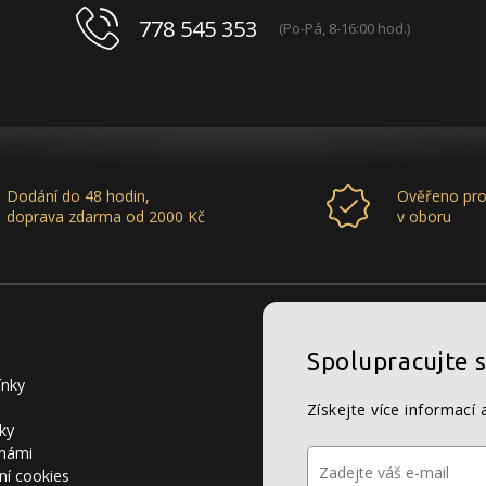
778 545 353
(Po-Pá, 8-16:00 hod.)
Dodání do 48 hodin,
Ověřeno pro
doprava zdarma od 2000 Kč
v oboru
Spolupracujte 
ínky
Získejte více informací 
ky
 námi
ní cookies