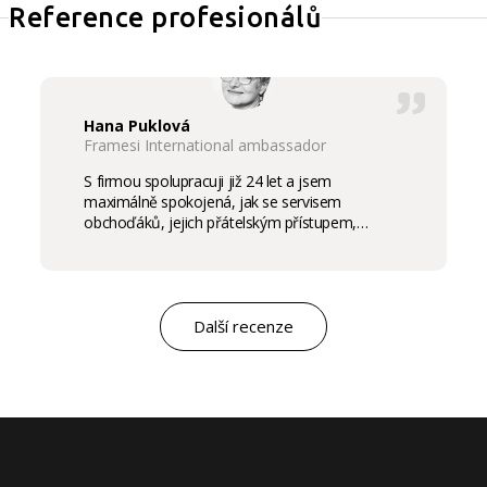
Reference profesionálů
Hana Puklová
Framesi International ambassador
S firmou spolupracuji již 24 let a jsem
maximálně spokojená, jak se servisem
obchoďáků, jejich přátelským přístupem,
komunikací a ochotou vycházet vstříc
potřebám salon, tak samozřejmě i s vysokou
kvalitou výrobků, výborným obchodním a
marketingovým servisem. Pro mě je to po těch
letech „druhá rodina“. Myslím, že ty roky
Další recenze
spolupráce mluví za vše.