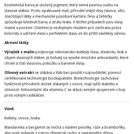
Kosmetická barva je uložený pigment, který nemá pevnou vazbu na
vlasové vlákno. Proto opakované mytí, přírodní vnější vlivy (slunce, vítr),
znečišťující látky a mechanické působení kartáče, fénu a žehličky
způsobuje blednutí barvy a ztrátu lesku. V těchto případech jsou vlasy
matné a porézní. Ošetření je nezbytným rituálem pro záchranu práce
koloristy a udržení vlasů v perfektním stavu až do příští návštěvy salonu.
Aktivní látky
Výtažek z malin
podporuje rekonstrukci kutikuly vlasu, elasticitu, lesk a
objem vlasových vláken. Je bohatý na vysoké množství antioxidantů, které
chrání a čistí vlasovou pokožku a barvené vlasy.
Olivový extrakt
se získává v Itálii bez použití rozpouštědel, pomocí
certifikované technologie biozkapalnění. Biotechnologie zachovává
funkčnost přírodních složek získaných z ovoce, mají vyšší stabilitu a
účinnost. Antioxidační síla vitaminu C se stává cenným spojencem v boji
proti volným radikálům.
Vůně
Květiny, ovoce, louka.
Mandarinka a bergamot se míchá s vůněmi pivoňky, růže a bramboříku,
aby poté splynuly s ostrou dřevitostí cedru a santalového dřeva.