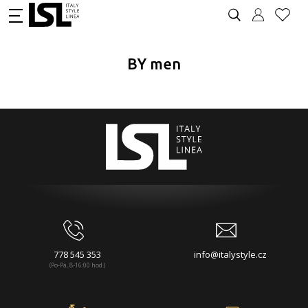
BY men
778 545 353
info@italystyle.cz
(Po-Pá, 8-16:00 hod.)