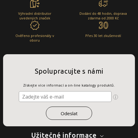
Výhradní distributor
Dodání do 48 hodin, doprava
uvedených značek
zdarma od 2000 Kč
Ověřeno profesionály v
Přes 30 let zkušeností
oboru
Spolupracujte s námi
Získejte více informací a on-line katalogy produktů.
Užitečné informace