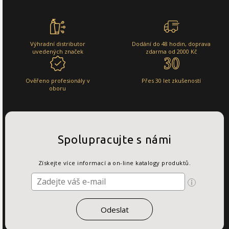
Výhradní distributor
Dodání do 48 hodin, doprava
uvedených značek
zdarma od 2000 Kč
Ověřeno profesionály v
Přes 30 let zkušeností
oboru
Spolupracujte s námi
Získejte více informací a on-line katalogy produktů.