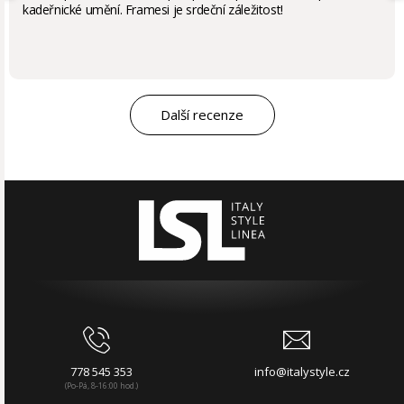
kadeřnické umění. Framesi je srdeční záležitost!
Další recenze
778 545 353
info@italystyle.cz
(Po-Pá, 8-16:00 hod.)