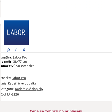
značka:
Labor Pro
rozměr:
38x77 cm
množství:
90 ks v balení
Značka:
Labor Pro
Linie:
Kadeřnické doplňky
Kategorie:
Kadeřnické doplňky
Kód: LP G226
Cena se zobrazí po přihlášení