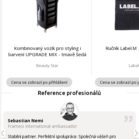
Kombinovaný vozík pro styling i
Ručník Label.M 
barvení UPGRADE MIX - tmavě šedá
| Beauty Star
Beauty Star
Labe
Cena se zobrazí po přihlášení
Cena se zobrazí po p
Reference profesionálů
Sebastian Nemi
Framesi International ambassador
Stabilní partner. Perfektní spolupráce. Společná vášeň pro