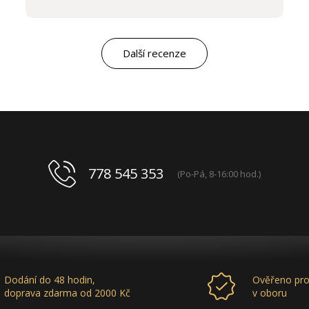
komunikací a ochotou vycházet vstříc
potřebám salon, tak samozřejmě i s vysokou
kvalitou výrobků, výborným obchodním a
marketingovým servisem. Pro mě je to po těch
letech „druhá rodina“. Myslím, že ty roky
Další recenze
spolupráce mluví za vše.
778 545 353
(Po-Pá, 8-16:00 hod.)
Dodání do 48 hodin,
Ověřeno pro
doprava zdarma od 2000 Kč
v oboru