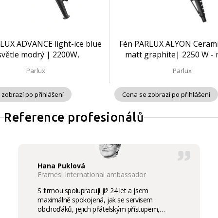
LUX ADVANCE light-ice blue
Fén PARLUX ALYON Cerami
 světle modrý | 2200W,
matt graphite| 2250 W -
Ceramic&Ionic
grafitová
Parlux
Parlux
 zobrazí po přihlášení
Cena se zobrazí po přihlášení
Reference profesionálů
Hana Puklová
Framesi International ambassador
S firmou spolupracuji již 24 let a jsem
maximálně spokojená, jak se servisem
obchoďáků, jejich přátelským přístupem,