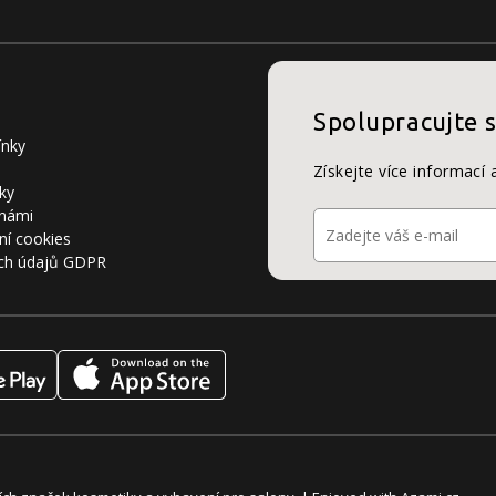
Spolupracujte 
ínky
Získejte více informací 
ky
 námi
ní cookies
ch údajů GDPR