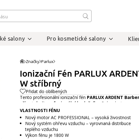
ké salony
Pro kosmetické salony
Klie
Značky
Parlux
Ionizační Fén PARLUX ARDENT
W stříbrný
Přidat do oblíbených
Tento profesionální ionizační fén
PARLUX ARDENT
Barber
uživatele
či
profesionální kadeřníky
. Svým designem os
Barber shopů
. Je vysoce
výkonný
,
ergonomický
a
lehk
VLASTNOSTI FÉNU
zákazníků.
Celý popis
Nový motor AC PROFESSIONAL – vysoká živostnost
Nový systém ohřevu vzduchu – vyrovnaná distribuce
teplého vzduchu
Výkon fénu je 1800 W