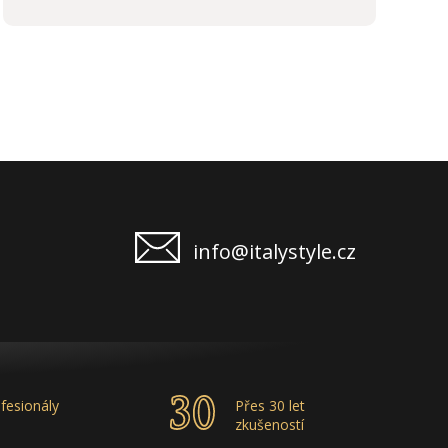
kvalita produktů je samozřejmostí, odměny,
stáže, školení příjemným bonusem. Vřele
doporučuji.
info@italystyle.cz
fesionály
Přes 30 let
zkušeností