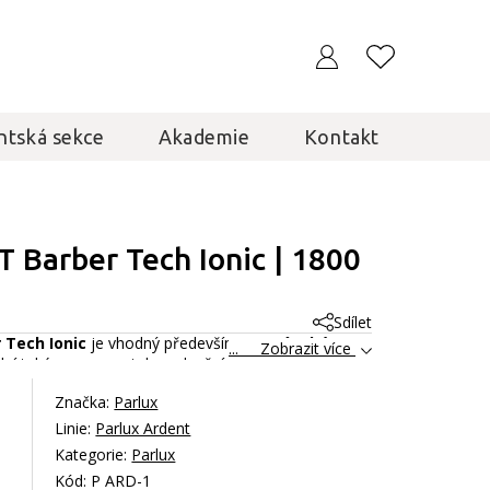
ntská sekce
Akademie
Kontakt
 Barber Tech Ionic | 1800
Sdílet
 Tech Ionic
je vhodný především pro
pánské
... Zobrazit více
lní také provozovatele, v dnešní době moderních,
ý
. Odpovídá požadavkům těch nejnáročnějších
Značka:
Parlux
Linie:
Parlux Ardent
Kategorie:
Parlux
Kód: P ARD-1