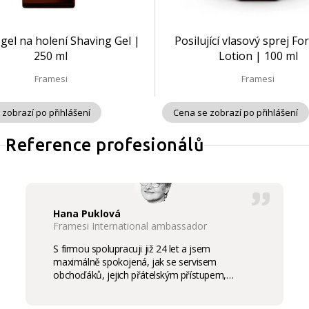
gel na holení Shaving Gel |
Posilující vlasový sprej For
250 ml
Lotion | 100 ml
Framesi
Framesi
 zobrazí po přihlášení
Cena se zobrazí po přihlášení
Reference profesionálů
Hana Puklová
Framesi International ambassador
S firmou spolupracuji již 24 let a jsem
maximálně spokojená, jak se servisem
obchoďáků, jejich přátelským přístupem,
komunikací a ochotou vycházet vstříc
potřebám salon, tak samozřejmě i s vysokou