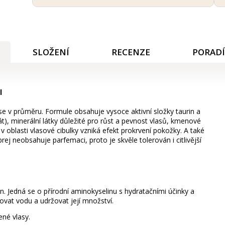
SLOŽENÍ
RECENZE
PORAD
l
 se v průměru. Formule obsahuje vysoce aktivní složky taurin a
át), minerální látky důležité pro růst a pevnost vlasů, kmenové
 oblasti vlasové cibulky vzniká efekt prokrvení pokožky. A také
prej neobsahuje parfemaci, proto je skvěle tolerován i citlivější
in.
Jedná se o přírodní aminokyselinu s hydratačními účinky a
hovat vodu a udržovat její množství.
né vlasy.