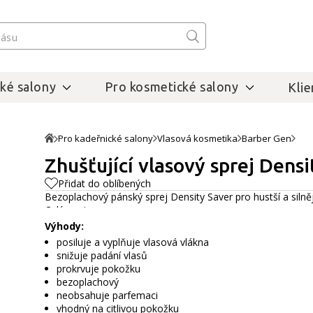
ké salony
Pro kosmetické salony
Klie
Pro kadeřnické salony
Vlasová kosmetika
Barber Gen
Zhušťující vlasový sprej Densi
Přidat do oblíbených
Bezoplachový pánský sprej Density Saver pro hustší a silněj
Celý popis
Výhody:
posiluje a vyplňuje vlasová vlákna
snižuje padání vlasů
prokrvuje pokožku
bezoplachový
neobsahuje parfemaci
vhodný na citlivou pokožku