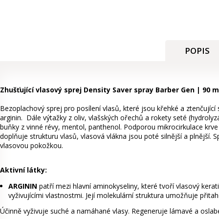
POPIS
Zhušťující vlasový sprej Density Saver spray Barber Gen | 90 m
Bezoplachový sprej pro posílení vlasů, které jsou křehké a ztenčující
arginin. Dále výtažky z oliv, vlašských ořechů a rokety seté (hydrolyz
buňky z vinné révy, mentol, panthenol. Podporou mikrocirkulace krve v
doplňuje strukturu vlasů, vlasová vlákna jsou poté silnější a plnější. S
vlasovou pokožkou.
Aktivní látky:
ARGININ
patří mezi hlavní aminokyseliny, které tvoří vlasový kerat
vyživujícími vlastnostmi. Její molekulární struktura umožňuje přita
Účinně vyživuje suché a namáhané vlasy. Regeneruje lámavé a oslabe