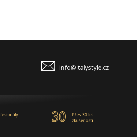
doporučuji.
info@italystyle.cz
fesionály
Přes 30 let
zkušeností