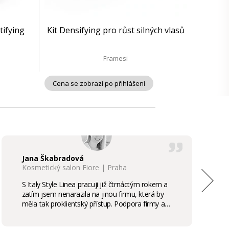
tifying
Kit Densifying pro růst silných vlasů
Framesi
Cena se zobrazí po přihlášení
Jana Škabradová
Kosmetický salon Fiore | Praha
S Italy Style Linea pracuji již čtrnáctým rokem a
zatím jsem nenarazila na jinou firmu, která by
měla tak proklientský přístup. Podpora firmy a
kvalita produktů je samozřejmostí, odměny,
stáže, školení příjemným bonusem. Vřele