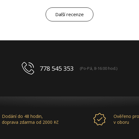
kvalitou výrobků, výborným obchodním a
marketingovým servisem. Pro mě je to po těch
letech „druhá rodina“. Myslím, že ty roky
Další recenze
spolupráce mluví za vše.
778 545 353
(Po-Pá, 8-16:00 hod.)
Dodání do 48 hodin,
Ověřeno pro
doprava zdarma od 2000 Kč
v oboru