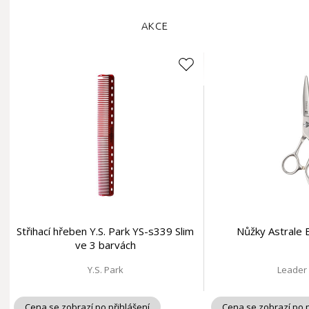
AKCE
Střihací hřeben Y.S. Park YS-s339 Slim
Nůžky Astrale E
ve 3 barvách
Y.S. Park
Leader
Cena se zobrazí po přihlášení
Cena se zobrazí po p