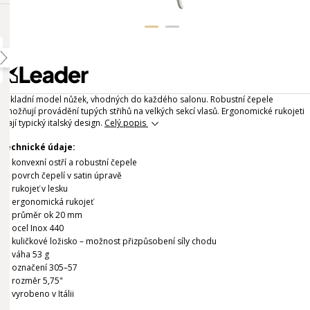
Základní model nůžek, vhodných do každého salonu. Robustní čepele
umožňují provádění tupých střihů na velkých sekcí vlasů. Ergonomické rukojeti
mají typický italský design.
Celý popis
Technické údaje:
konvexní ostří a robustní čepele
povrch čepelí v satin úpravě
rukojeť v lesku
ergonomická rukojeť
průměr ok 20 mm
ocel Inox 440
kuličkové ložisko – možnost přizpůsobení síly chodu
váha 53 g
označení 305–57
rozměr 5,75"
vyrobeno v Itálii