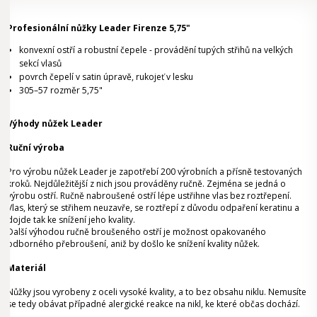
Profesionální nůžky Leader Firenze 5,75"
konvexní ostří a robustní čepele -
provádění tupých střihů na velkých
sekcí vlasů
povrch čepelí v satin úpravě, rukojeť v lesku
305–57
rozměr 5,75"
Výhody nůžek Leader
Ruční výroba
Pro výrobu nůžek Leader je zapotřebí 200 výrobních a přísně testovaných
kroků. Nejdůležitější z nich jsou prováděny ručně. Zejména se jedná o
výrobu ostří. Ručně nabroušené ostří lépe ustřihne vlas bez roztřepení.
Vlas, který se střihem neuzavře, se roztřepí z důvodu odpaření keratinu a
dojde tak ke snížení jeho kvality.
Další výhodou ručně broušeného ostří je možnost opakovaného
odborného přebroušení, aniž by došlo ke snížení kvality nůžek.
Materiál
Nůžky jsou vyrobeny z oceli vysoké kvality, a to bez obsahu niklu. Nemusíte
se tedy obávat případné alergické reakce na nikl, ke které občas dochází.