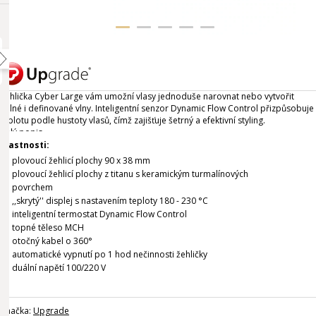
Žehlička Cyber Large vám umožní vlasy jednoduše narovnat nebo vytvořit
volné i definované vlny. Inteligentní senzor Dynamic Flow Control přizpůsobuje
teplotu podle hustoty vlasů, čímž zajišťuje šetrný a efektivní styling.
Celý popis
Vlastnosti:
plovoucí žehlicí plochy 90 x 38 mm
plovoucí žehlicí plochy z titanu s keramickým turmalínových
povrchem
,,skrytý'' displej s nastavením teploty 180 - 230 °C
inteligentní termostat Dynamic Flow Control
topné těleso MCH
otočný kabel o 360°
automatické vypnutí po 1 hod nečinnosti žehličky
duální napětí 100/220 V
Značka:
Upgrade