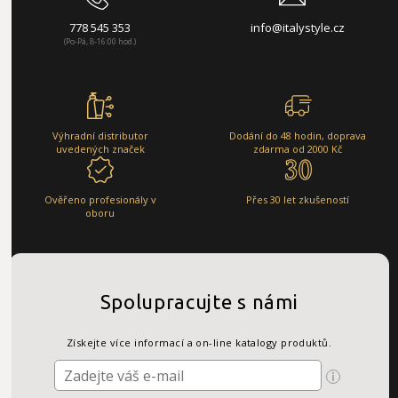
778 545 353
info@italystyle.cz
(Po-Pá, 8-16:00 hod.)
Výhradní distributor
Dodání do 48 hodin, doprava
uvedených značek
zdarma od 2000 Kč
Ověřeno profesionály v
Přes 30 let zkušeností
oboru
Spolupracujte s námi
Získejte více informací a on-line katalogy produktů.