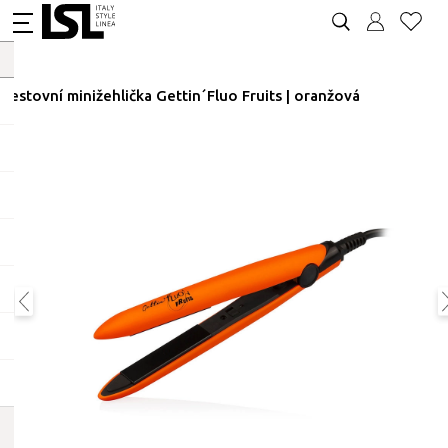
Cestovní minižehlička Gettin´Fluo Fruits | oranžová