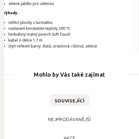
zelené jablko pro zelenou
Výhody:
žehlicí plochy z turmalínu
nastavení konstantní teploty 200 °C
hedvábný matný povrch Soft Touch
kabel o délce 1,7 m
čtyři reflexní barvy: žlutá, oranžová, růžová, zelená
Mohlo by Vás také zajímat
SOUVISEJÍCÍ
NEJPRODÁVANĚJŠÍ
AKCE