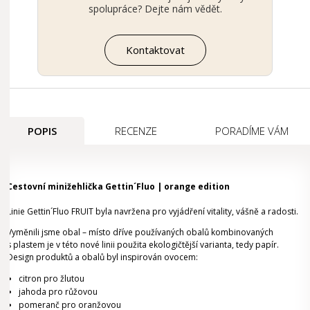
spolupráce? Dejte nám vědět.
Kontaktovat
POPIS
RECENZE
PORADÍME VÁM
Cestovní minižehlička Gettin´Fluo | orange edition
Linie Gettin´Fluo FRUIT byla navržena pro vyjádření vitality, vášně a radosti.
Vyměnili jsme obal – místo dříve používaných obalů kombinovaných
s plastem je v této nové linii použita ekologičtější varianta, tedy papír.
Design produktů a obalů byl inspirován ovocem:
citron pro žlutou
jahoda pro růžovou
pomeranč pro oranžovou