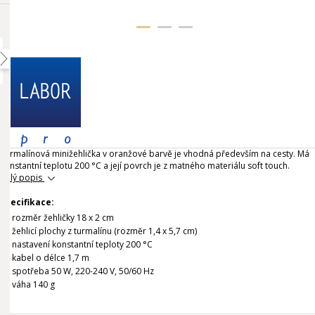
Turmalínová minižehlička v oranžové barvě je vhodná především na cesty. Má
konstantní teplotu 200 °C a její povrch je z matného materiálu soft touch.
Celý popis
Specifikace:
rozměr žehličky 18 x 2 cm
žehlicí plochy z turmalínu (rozměr 1,4 x 5,7 cm)
nastavení konstantní teploty 200 °C
kabel o délce 1,7 m
spotřeba 50 W, 220-240 V, 50/60 Hz
váha 140 g