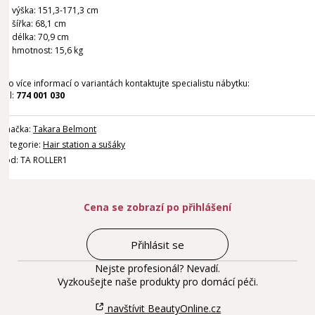
výška: 151,3-171,3 cm
šířka: 68,1 cm
délka: 70,9 cm
hmotnost: 15,6 kg
Pro více informací o variantách kontaktujte specialistu nábytku:
Tel:
774 001 030
Značka:
Takara Belmont
Kategorie:
Hair station a sušáky
Kód: TA ROLLER1
Cena se zobrazí po přihlášení
Přihlásit se
Nejste profesionál? Nevadí.
Vyzkoušejte naše produkty pro domácí péči.
navštívit BeautyOnline.cz