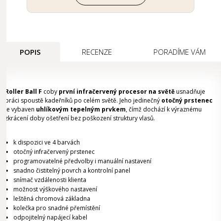
POPIS
RECENZE
PORADÍME VÁM
Roller Ball F
coby
první infračervený procesor na světě
usnadňuje
práci spoustě kadeřníků po celém světě. Jeho jedinečný
otočný prstenec
je vybaven
uhlíkovým tepelným prvkem
, čímž dochází k výraznému
zkrácení doby ošetření bez poškození struktury vlasů.
k dispozici ve 4 barvách
otočný infračervený prstenec
programovatelné předvolby i manuální nastavení
snadno čistitelný povrch a kontrolní panel
snímač vzdálenosti klienta
možnost výškového nastavení
leštěná chromová základna
kolečka pro snadné přemístění
odpojitelný napájecí kabel