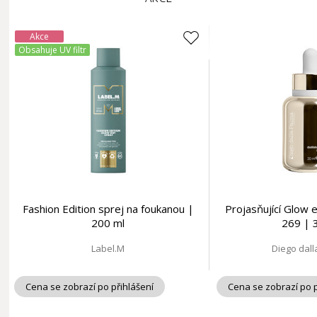
Akce
Obsahuje UV filtr
Fashion Edition sprej na foukanou |
Projasňující Glow e
200 ml
269 | 
Label.M
Diego dal
Cena se zobrazí po přihlášení
Cena se zobrazí po p