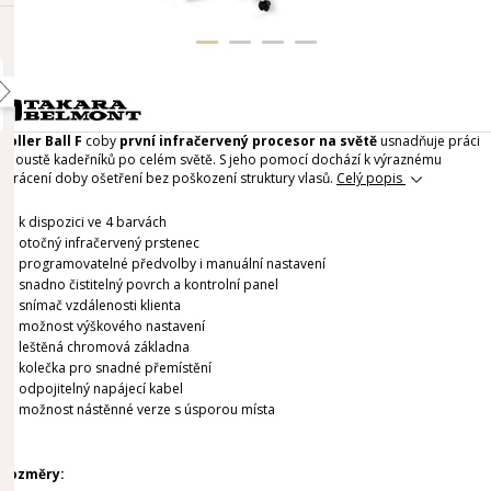
Roller Ball F
coby
první infračervený procesor na světě
usnadňuje práci
spoustě kadeřníků po celém světě. S jeho pomocí dochází k výraznému
zkrácení doby ošetření bez poškození struktury vlasů.
Celý popis
k dispozici ve 4 barvách
otočný infračervený prstenec
programovatelné předvolby i manuální nastavení
snadno čistitelný povrch a kontrolní panel
snímač vzdálenosti klienta
možnost výškového nastavení
leštěná chromová základna
kolečka pro snadné přemístění
odpojitelný napájecí kabel
možnost nástěnné verze s úsporou místa
Rozměry: