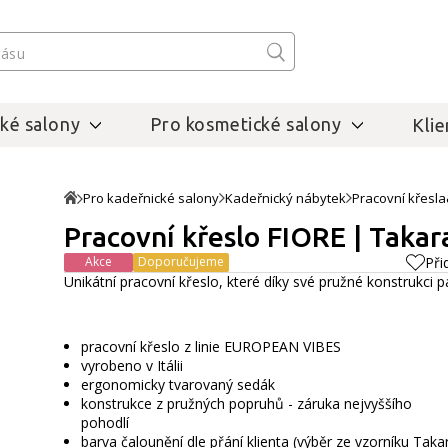
ké salony
Pro kosmetické salony
Klie
Pro kadeřnické salony
Kadeřnický nábytek
Pracovní křesla
Pracovní křeslo FIORE | Taka
Akce
Doporučujeme
Při
Unikátní pracovní křeslo, které díky své pružné konstrukci 
pracovní křeslo z linie EUROPEAN VIBES
vyrobeno v Itálii
ergonomicky tvarovaný sedák
konstrukce z pružných popruhů - záruka nejvyššího
pohodlí
barva čalounění dle přání klienta (výběr ze vzorníku Taka