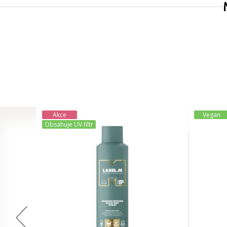
Akce
Vegan
Obsahuje UV filtr