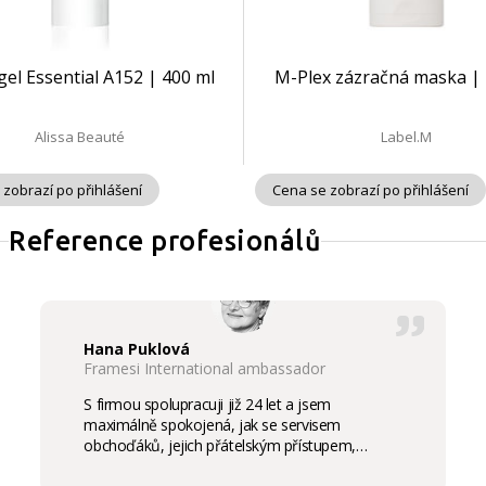
 gel Essential A152 | 400 ml
M-Plex zázračná maska | 
Alissa Beauté
Label.M
 zobrazí po přihlášení
Cena se zobrazí po přihlášení
Reference profesionálů
Hana Puklová
Framesi International ambassador
S firmou spolupracuji již 24 let a jsem
maximálně spokojená, jak se servisem
obchoďáků, jejich přátelským přístupem,
komunikací a ochotou vycházet vstříc