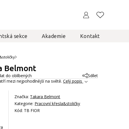
ntská sekce
Akademie
Kontakt
&stoličky
ra Belmont
dat do oblíbených
Sdílet
patří mezi nejpohodlnější na světě.
Celý popis
Značka:
Takara Belmont
Kategorie:
Pracovní křesla&stoličky
Kód: TB FIOR
ra