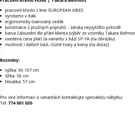
Pracovní křeslo FIORE | Takara Belmont
pracovní křeslo z linie EUROPEAN VIBES
vyrobeno v Itálii
ergonomicky tvarovaný sedák
konstrukce z pružných popruhů - záruka nejvyššího pohodlí
barva čalounění dle přání klienta (výběr ze vzorníku Takara Belmon
uvedená cena platí za variantu s bází SP-YA (na obrázku)
možnost i dalších bází, různé tvary a barvy (na dotaz)
Rozměry:
výška: 90-107 cm
šířka: 56 cm
hloubka: 57 cm
Pro více informací o variantách kontaktujte specialistu nábytku:
Tel:
774 001 030