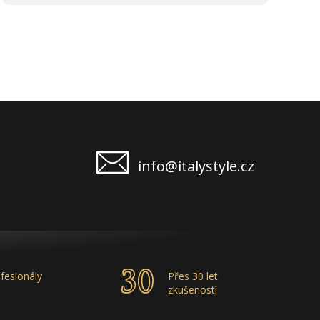
stáže, školení příjemným bonusem. Vřele
doporučuji.
info@italystyle.cz
fesionály
Přes 30 let
zkušeností