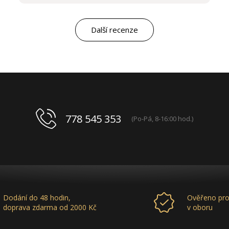
potřebám salon, tak samozřejmě i s vysokou
kvalitou výrobků, výborným obchodním a
marketingovým servisem. Pro mě je to po těch
letech „druhá rodina“. Myslím, že ty roky
Další recenze
spolupráce mluví za vše.
778 545 353
(Po-Pá, 8-16:00 hod.)
Dodání do 48 hodin,
Ověřeno pro
doprava zdarma od 2000 Kč
v oboru