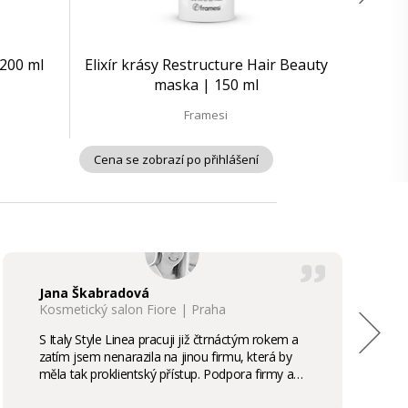
200 ml
Elixír krásy Restructure Hair Beauty
maska | 150 ml
Framesi
Cena se zobrazí po přihlášení
Jana Škabradová
Kosmetický salon Fiore | Praha
S Italy Style Linea pracuji již čtrnáctým rokem a
zatím jsem nenarazila na jinou firmu, která by
měla tak proklientský přístup. Podpora firmy a
kvalita produktů je samozřejmostí, odměny,