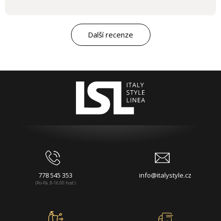
Další recenze
778 545 353
info@italystyle.cz
(Po-Pá, 8-16:00 hod.)