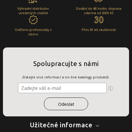
Výhradní distributor
Dodání do 48 hodin, doprava
uvedených značek
zdarma od 2000 Kč
Ověřeno profesionály v
Přes 30 let zkušeností
oboru
Spolupracujte s námi
Získejte více informací a on-line katalogy produktů.
Užitečné informace