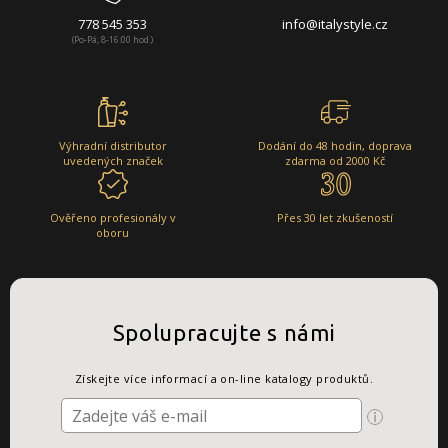
778 545 353
info@italystyle.cz
(Po-Pá, 8-16:00 hod.)
Výhradní distributor
Dodání do 48 hodin, doprava
uvedených značek
zdarma od 2000 Kč
Ověřeno profesionály v
Přes 30 let zkušeností
oboru
Spolupracujte s námi
Získejte více informací a on-line katalogy produktů.