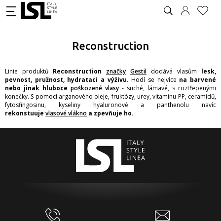
Reconstruction
Linie produktů
Reconstruction
značky
Gestil
dodává vlasům
lesk,
pevnost, pružnost, hydrataci a výživu.
Hodí se nejvíce
na barvené
nebo jinak hluboce
poškozené vlasy
- suché, lámavé, s roztřepenými
konečky. S pomocí arganového oleje, fruktózy, urey, vitaminu PP, ceramidů,
fytosfingosinu, kyseliny hyaluronové a panthenolu navíc
rekonstuuje
vlasové vlákno
a zpevňuje ho.