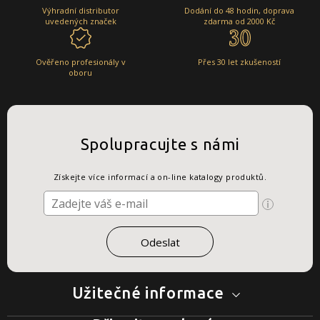
Výhradní distributor
Dodání do 48 hodin, doprava
uvedených značek
zdarma od 2000 Kč
Ověřeno profesionály v
Přes 30 let zkušeností
oboru
Spolupracujte s námi
Získejte více informací a on-line katalogy produktů.
Užitečné informace