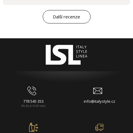
Další recenze
778 545 353
info@italystyle.cz
(Po-Pá, 8-16:00 hod.)