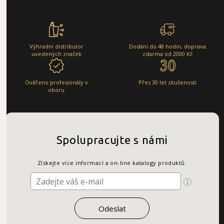
Výhradní distributor
Dodání do 48 hodin, doprava
uvedených značek
zdarma od 2000 Kč
Ověřeno profesionály v
Přes 30 let zkušeností
oboru
Spolupracujte s námi
Získejte více informací a on-line katalogy produktů.