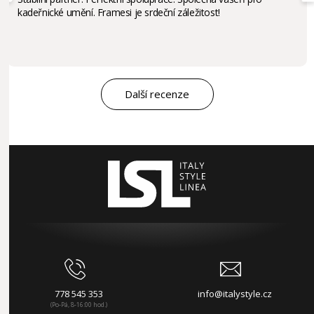
kadeřnické umění. Framesi je srdeční záležitost!
Další recenze
778 545 353
info@italystyle.cz
(Po-Pá, 8-16:00 hod.)