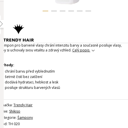
Šampon pro barvené vlasy chrání intenzitu barvy a současně posiluje vlasy,
aby si uchovaly svou vitalitu a zdravý vzhled.
Celý popis
Výhody:
chrání barvu před vyblednutím
šetrně čistí bez zatížení
dodává hydrataci, hebkost a lesk
posiluje strukturu barvených vlasů
Značka:
Trendy Hair
Linie:
Shikiso
Kategorie:
Šampony
Kód: TH 020