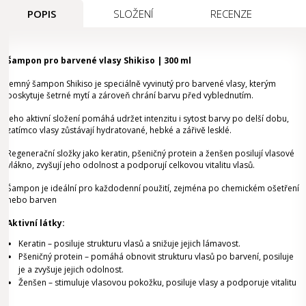
POPIS
SLOŽENÍ
RECENZE
Šampon pro barvené vlasy Shikiso | 300 ml
Jemný šampon Shikiso je speciálně vyvinutý pro barvené vlasy, kterým
poskytuje šetrné mytí a zároveň chrání barvu před vyblednutím.
Jeho aktivní složení pomáhá udržet intenzitu i sytost barvy po delší dobu,
zatímco vlasy zůstávají hydratované, hebké a zářivě lesklé.
Regenerační složky jako keratin, pšeničný protein a ženšen posilují vlasové
vlákno, zvyšují jeho odolnost a podporují celkovou vitalitu vlasů.
Šampon je ideální pro každodenní použití, zejména po chemickém ošetření
nebo barven
Aktivní látky:
Keratin – posiluje strukturu vlasů a snižuje jejich lámavost.
Pšeničný protein – pomáhá obnovit strukturu vlasů po barvení, posiluje
je a zvyšuje jejich odolnost.
Ženšen – stimuluje vlasovou pokožku, posiluje vlasy a podporuje vitalitu