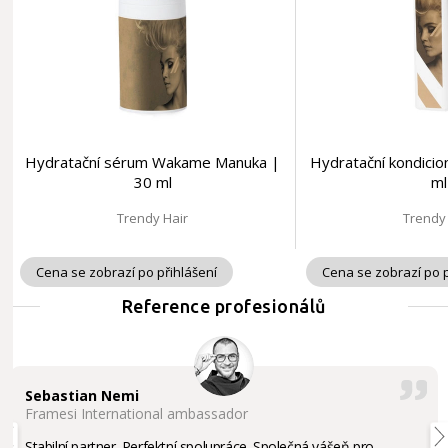
Hydratační sérum Wakame Manuka |
Hydratační kondici
30 ml
ml
Trendy Hair
Trendy
Cena se zobrazí po přihlášení
Cena se zobrazí po p
Reference profesionálů
Sebastian Nemi
Framesi International ambassador
Stabilní partner. Perfektní spolupráce. Společná vášeň pro