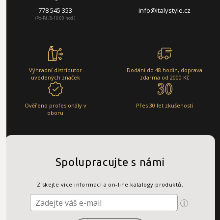
778 545 353
info@italystyle.cz
(Po-Pá, 8-16:00 hod.)
Výhradní distributor
Dodání do 48 hodin, doprava
uvedených značek
zdarma od 2000 Kč
Ověřeno profesionály v
Přes 30 let zkušeností
oboru
Spolupracujte s námi
Získejte více informací a on-line katalogy produktů.