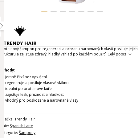
Proteinový šampon pro regeneraci a ochranu narovnaných vlasů posiluje jejich
strukturu a zajišťuje zdravý, hladký vzhled po každém použití.
Celý popis
Výhody:
jemně čistí bez vysušení
regeneruje a posiluje vlasové vlákno
ideální po proteinové kúře
zajišťuje lesk, pružnost a hladkost
vhodný pro poškozené a narovnané vlasy
Značka:
Trendy Hair
Linie:
Spanish Latté
Kategorie:
Šampony