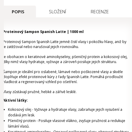
POPIS
SLOŽENÍ
RECENZE
Proteinový šampon Spanish Latte | 1000 ml
Proteinový šampon Spanish Latte jemně čistí vlasy i pokožku hlavy, aniž by
je zatěžoval nebo narušoval jejich rovnováhu.
Je obohacen o keratinové aminokyseliny, pšeničný protein a kokosový olej,
díky nimž vlasy hydratuje, vyživuje a zároveň posiluje jejich strukturu.
Šampon je ideální pro oslabené, lámavé nebo poškozené vlasy a skvěle
doplňuje efekt proteinové kúry z řady Spanish Latte. Pomáhá prodloužit
hladkost a regenerovaný vzhled po ošetření.
Vlasy zůstávají pružné, hebké a zářivě lesklé.
Aktivní látky:
Kokosový olej - Vyživuje a hydratuje vlasy, zabraňuje jejich vysušení a
dodává jim lesk.
Pšeničný protein - Posiluje vlasové vlákno, zvyšuje pružnost a redukuje
lámání vlasů.
Keratinové aminokyseliny - Opravují poškozené vlasy, obnovují strukturu