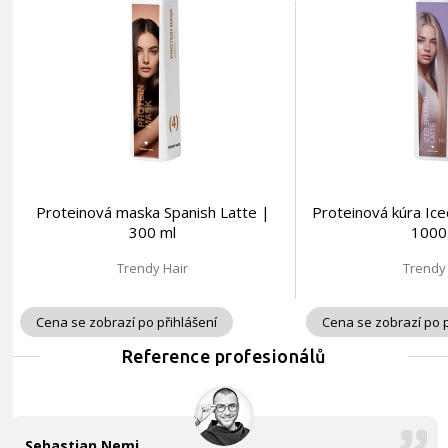
Proteinová maska Spanish Latte |
Proteinová kúra Ice
300 ml
1000
Trendy Hair
Trendy
Cena se zobrazí po přihlášení
Cena se zobrazí po p
Reference profesionálů
Sebastian Nemi