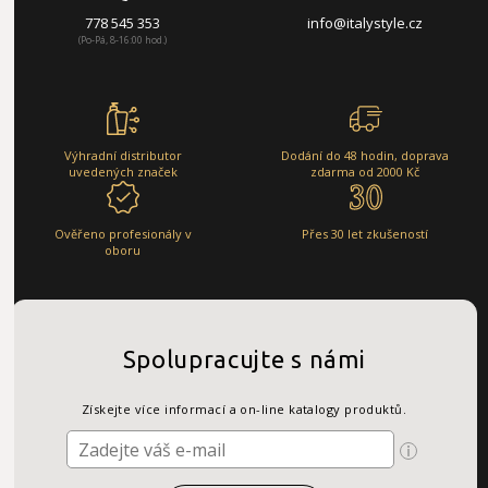
778 545 353
info@italystyle.cz
(Po-Pá, 8-16:00 hod.)
Výhradní distributor
Dodání do 48 hodin, doprava
uvedených značek
zdarma od 2000 Kč
Ověřeno profesionály v
Přes 30 let zkušeností
oboru
Spolupracujte s námi
Získejte více informací a on-line katalogy produktů.