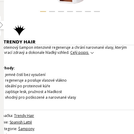
Proteinový šampon intenzivně regeneruje a chrání narovnané vlasy, kterým
navrací zdravý a dokonale hladký vzhled.
Celý popis
Výhody:
jemně čistí bez vysušení
regeneruje a posiluje vlasové vlákno
ideální po proteinové kúře
zajišťuje lesk, pružnost a hladkost
vhodný pro poškozené a narovnané vlasy
Značka:
Trendy Hair
Linie:
Spanish Latté
Kategorie:
Šampony