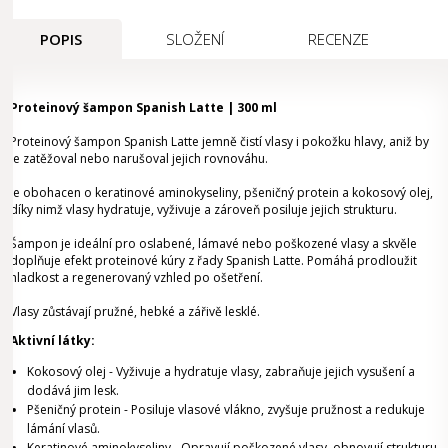
POPIS
SLOŽENÍ
RECENZE
Proteinový šampon Spanish Latte | 300 ml
Proteinový šampon Spanish Latte jemně čistí vlasy i pokožku hlavy, aniž by
je zatěžoval nebo narušoval jejich rovnováhu.
Je obohacen o keratinové aminokyseliny, pšeničný protein a kokosový olej,
díky nimž vlasy hydratuje, vyživuje a zároveň posiluje jejich strukturu.
Šampon je ideální pro oslabené, lámavé nebo poškozené vlasy a skvěle
doplňuje efekt proteinové kúry z řady Spanish Latte. Pomáhá prodloužit
hladkost a regenerovaný vzhled po ošetření.
Vlasy zůstávají pružné, hebké a zářivě lesklé.
Aktivní látky:
Kokosový olej - Vyživuje a hydratuje vlasy, zabraňuje jejich vysušení a
dodává jim lesk.
Pšeničný protein - Posiluje vlasové vlákno, zvyšuje pružnost a redukuje
lámání vlasů.
Keratinové aminokyseliny - Opravují poškozené vlasy, obnovují strukturu