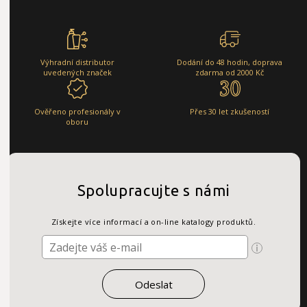
Výhradní distributor
Dodání do 48 hodin, doprava
uvedených značek
zdarma od 2000 Kč
Ověřeno profesionály v
Přes 30 let zkušeností
oboru
Spolupracujte s námi
Získejte více informací a on-line katalogy produktů.