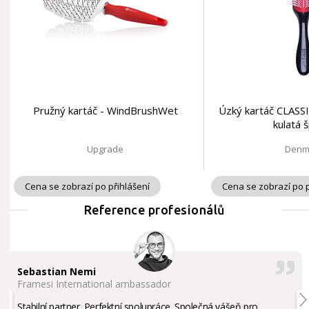
Pružný kartáč - WindBrushWet
Úzký kartáč CLASSI
kulatá 
Upgrade
Denm
Cena se zobrazí po přihlášení
Cena se zobrazí po p
Reference profesionálů
Sebastian Nemi
Framesi International ambassador
Stabilní partner. Perfektní spolupráce. Společná vášeň pro