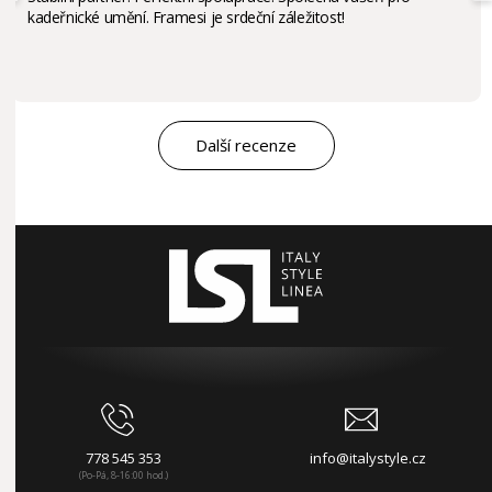
kadeřnické umění. Framesi je srdeční záležitost!
Další recenze
778 545 353
info@italystyle.cz
(Po-Pá, 8-16:00 hod.)