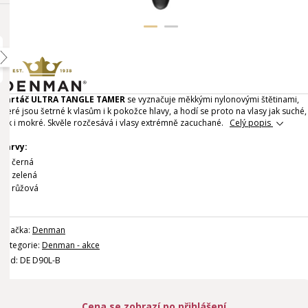
Kartáč ULTRA TANGLE TAMER
se vyznačuje měkkými nylonovými štětinami,
které jsou šetrné k vlasům i k pokožce hlavy, a hodí se proto na vlasy jak suché,
tak i mokré. Skvěle rozčesává i vlasy extrémně zacuchané.
Celý popis
Barvy:
černá
zelená
růžová
Značka:
Denman
Kategorie:
Denman - akce
Kód: DE D90L-B
Cena se zobrazí po přihlášení