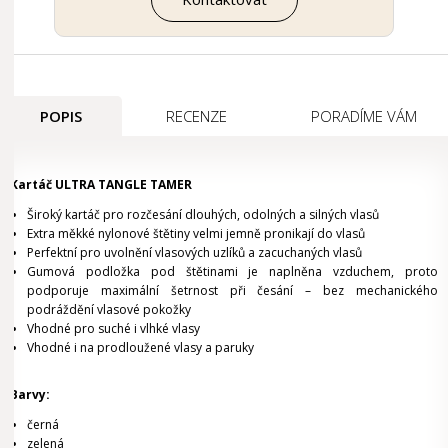
POPIS
RECENZE
PORADÍME VÁM
Kartáč ULTRA TANGLE TAMER
Široký kartáč pro rozčesání dlouhých, odolných a silných vlasů
Extra měkké nylonové štětiny velmi jemně pronikají do vlasů
Perfektní pro uvolnění vlasových uzlíků a zacuchaných vlasů
Gumová podložka pod štětinami je naplněna vzduchem, proto
podporuje maximální šetrnost při česání – bez mechanického
podráždění vlasové pokožky
Vhodné pro suché i vlhké vlasy
Vhodné i na prodloužené vlasy a paruky
Barvy:
černá
zelená