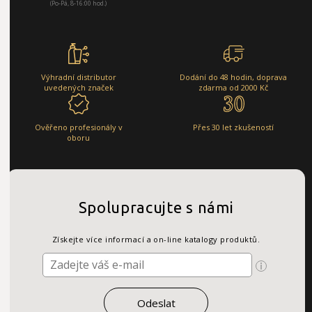
(Po-Pá, 8-16:00 hod.)
Výhradní distributor
Dodání do 48 hodin, doprava
uvedených značek
zdarma od 2000 Kč
Ověřeno profesionály v
Přes 30 let zkušeností
oboru
Spolupracujte s námi
Získejte více informací a on-line katalogy produktů.