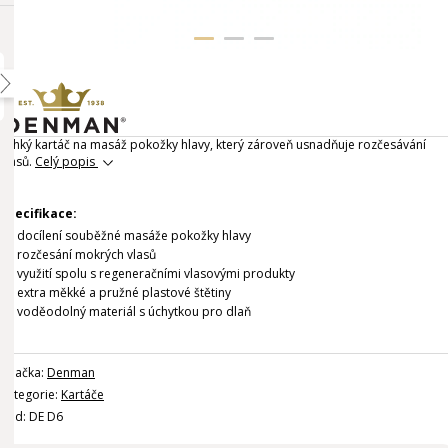
Lehký kartáč na masáž pokožky hlavy, který zároveň usnadňuje rozčesávání
vlasů.
Celý popis
Specifikace:
docílení souběžné masáže pokožky hlavy
rozčesání mokrých vlasů
využití spolu s regeneračními vlasovými produkty
extra měkké a pružné plastové štětiny
voděodolný materiál s úchytkou pro dlaň
Značka:
Denman
Kategorie:
Kartáče
Kód: DE D6