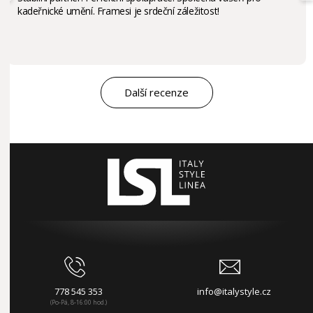
kadeřnické umění. Framesi je srdeční záležitost!
Další recenze
778 545 353
info@italystyle.cz
(Po-Pá, 8-16:00 hod.)