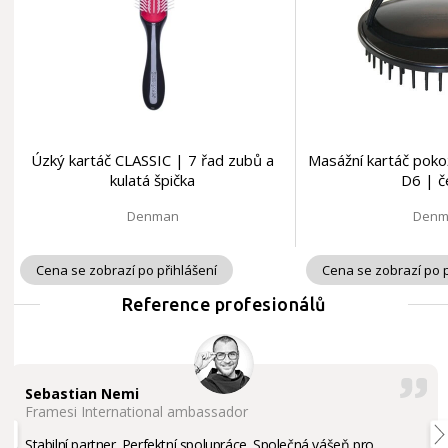
Úzký kartáč CLASSIC | 7 řad zubů a
Masážní kartáč pok
kulatá špička
D6 | č
Denman
Denm
Cena se zobrazí po přihlášení
Cena se zobrazí po p
Reference profesionálů
Sebastian Nemi
Framesi International ambassador
Stabilní partner. Perfektní spolupráce. Společná vášeň pro