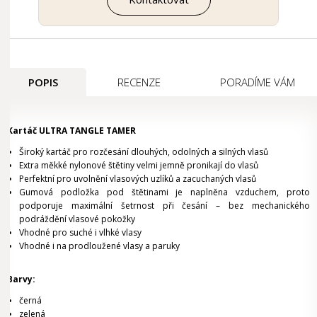
POPIS
RECENZE
PORADÍME VÁM
Kartáč ULTRA TANGLE TAMER
Široký kartáč pro rozčesání dlouhých, odolných a silných vlasů
Extra měkké nylonové štětiny velmi jemně pronikají do vlasů
Perfektní pro uvolnění vlasových uzlíků a zacuchaných vlasů
Gumová podložka pod štětinami je naplněna vzduchem, proto
podporuje maximální šetrnost při česání – bez mechanického
podráždění vlasové pokožky
Vhodné pro suché i vlhké vlasy
Vhodné i na prodloužené vlasy a paruky
Barvy:
černá
zelená