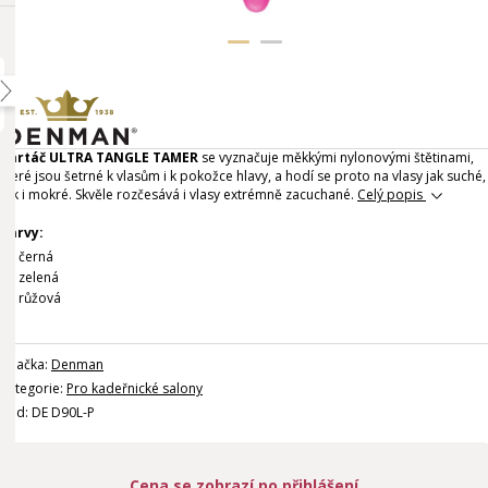
Kartáč ULTRA TANGLE TAMER
se vyznačuje měkkými nylonovými štětinami,
které jsou šetrné k vlasům i k pokožce hlavy, a hodí se proto na vlasy jak suché,
tak i mokré. Skvěle rozčesává i vlasy extrémně zacuchané.
Celý popis
Barvy:
černá
zelená
růžová
Značka:
Denman
Kategorie:
Pro kadeřnické salony
Kód: DE D90L-P
Cena se zobrazí po přihlášení