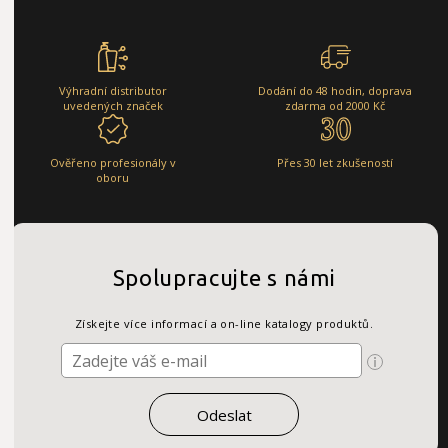
Výhradní distributor
Dodání do 48 hodin, doprava
uvedených značek
zdarma od 2000 Kč
Ověřeno profesionály v
Přes 30 let zkušeností
oboru
Spolupracujte s námi
Získejte více informací a on-line katalogy produktů.