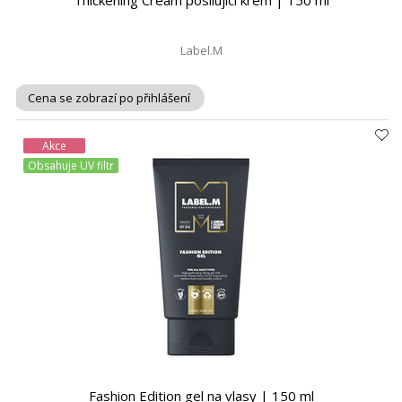
Thickening Cream posilující krém | 150 ml
Label.M
Cena se zobrazí po přihlášení
Akce
Obsahuje UV filtr
Fashion Edition gel na vlasy | 150 ml